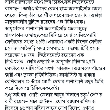
বাকি চারজনের মধ্যে তিন চিকিৎসক ডিটেলমেন্টে
রয়েছেন। অর্থাৎ তাঁদের বেতন হচ্ছে জলপাইগুড়ি জেলা
থেকে। কিন্তু তাঁরা রোগী দেখছেন অন্য জেলায়। এছাড়া
মাতৃত্বকালীন ছুটিতে রয়েছেন এক চিকিৎসক।
আয়ুর্বেদের পাশাপাশি জলপাইগুড়ি জেলাজুড়ে
হাসপাতাল ও স্বাস্থ্যকেন্দ্র মিলিয়ে মোট হোমিওপ্যাথি
সেন্টারের সংখ্যা ১৯টি। এরমধ্যে একটি বিশেষ সেন্টার
চলে জলপাইগুড়ি সদর হাসপাতালে। অথচ চিকিৎসক
রয়েছেন ১৮ জন। ডিটেলমেন্টে রয়েছেন এক
চিকিৎসক। হোমিওপ্যাথি ও আয়ুর্বেদ মিলিয়ে ২৭টি
সেন্টারে ফার্মাসিস্টের সংখ্যা সাতজন। এর মধ্যে পাঁচজন
স্থায়ী এবং দু’জন চুক্তিভিত্তিক। ফার্মাসিস্ট না থাকায়
বেশিরভাগ সেন্টারে রোগী দেখার পাশাপাশি ওষুধ তৈরি
করে দিতে হয় চিকিৎসককেই।
শুধু তাই নয়, গোটা জেলায় আয়ুষ বিভাগে চতুর্থ শ্রেণির
কর্মী রয়েছেন মাত্র আটজন। যোগ-ব্যায়াম প্রশিক্ষক
হিসেবে ১৫ জন মহিলা কাজে যোগ দিলেও এখনও