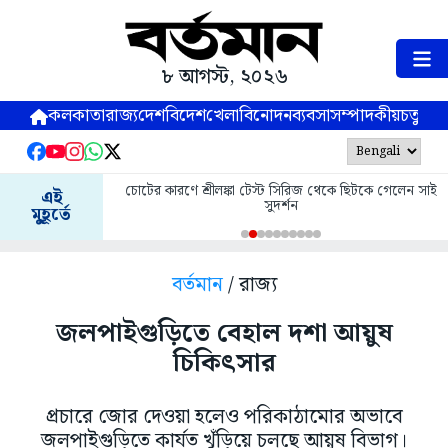
৮ আগস্ট, ২০২৬
কলকাতা
রাজ্য
দেশ
বিদেশ
খেলা
বিনোদন
ব্যবসা
সম্পাদকীয়
চতুষ্পর্ণ
চোটের কারণে শ্রীলঙ্কা টেস্ট সিরিজ থেকে ছিটকে গেলেন সাই
এই
সুদর্শন
মুহূর্তে
বর্তমান
/ রাজ্য
জলপাইগুড়িতে বেহাল দশা আয়ুষ
চিকিৎসার
প্রচারে জোর দেওয়া হলেও পরিকাঠামোর অভাবে
জলপাইগুড়িতে কার্যত খুঁড়িয়ে চলছে আয়ুষ বিভাগ।