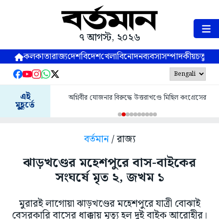
৭ আগস্ট, ২০২৬
কলকাতা
রাজ্য
দেশ
বিদেশ
খেলা
বিনোদন
ব্যবসা
সম্পাদকীয়
চতুষ্পর্ণ
এই
অগ্নিবীর যোজনার বিরুদ্ধে উত্তরাখণ্ডে মিছিল কংগ্রেসের
মুহূর্তে
বর্তমান
/ রাজ্য
ঝাড়খণ্ডের মহেশপুরে বাস-বাইকের
সংঘর্ষে মৃত ২, জখম ১
মুরারই লাগোয়া ঝাড়খণ্ডের মহেশপুরে যাত্রী বোঝাই
বেসরকারি বাসের ধাক্কায় মৃত্যু হল দুই বাইক আরোহীর।