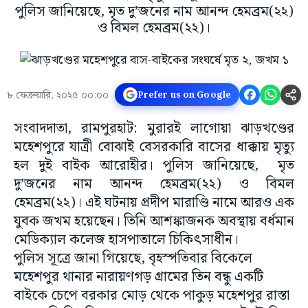
পুলিস জানিয়েছে, মৃত দু’জনের নাম আনন্দ হেমব্রম(২২)
ও বিমল হেমব্রম(২২)।
৮ ফেব্রুয়ারি, ২০২৫ ০০:০০
Prefer us on Google
সংবাদদাতা, রামপুরহাট: মুরারই লাগোয়া ঝাড়খণ্ডের
মহেশপুরে যাত্রী বোঝাই বেসরকারি বাসের ধাক্কায় মৃত্যু
হল দুই বাইক আরোহীর। পুলিস জানিয়েছে, মৃত
দু’জনের নাম আনন্দ হেমব্রম(২২) ও বিমল
হেমব্রম(২২)। এই ঘটনায় প্রদীপ মারাণ্ডি নামে আরও এক
যুবক জখম হয়েছেন। তিনি আশঙ্কাজনক অবস্থায় বর্ধমান
মেডিক্যাল কলেজ হাসপাতালে চিকিৎসাধীন।
পুলিস সূত্রে জানা গিয়েছে, বৃহস্পতিবার বিকেলে
মহেশপুর থানার নারায়ণগড় গ্রামের তিন বন্ধু একটি
বাইকে চেপে বরকার মোড় থেকে পাকুড় মহেশপুর রাস্তা