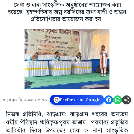
সেবা ও নানা সাংস্কৃতিক অনুষ্ঠানের আয়োজন করা
হয়েছে। বৃহস্পতিবার অল্প বয়সিদের জন্য বাণী ও অঙ্কন
প্রতিযোগিতার আয়োজন করা হয়।
৭ ফেব্রুয়ারি, ২০২৫ ০০:০০
Prefer us on Google
নিজস্ব প্রতিনিধি, ঝাড়গ্ৰাম: ঝাড়গ্রাম শহরের অন্যতম
ধর্মীয় পীঠস্থান ঋষিকৃষ্ণপুরম আশ্রম। পরমাধ্য প্রভুজির
আবির্ভাব দিবস উপলক্ষ্যে সেবা ও নানা সাংস্কৃতিক