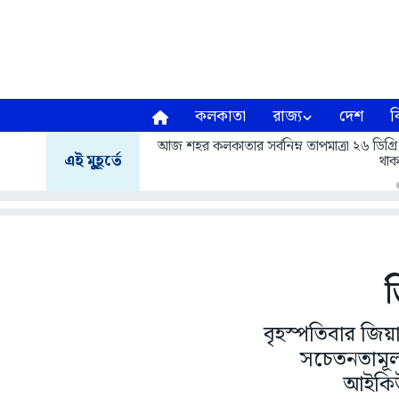
কলকাতা
রাজ্য
দেশ
ব
আজ শহর কলকাতার সর্বনিম্ন তাপমাত্রা ২৬ ডিগ্রি
এই মুহূর্তে
থাক
বৃহস্পতিবার জিয়াগ
সচেতনতামূ
আইকিউ