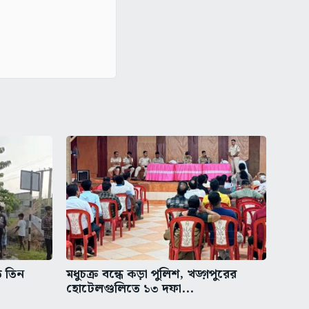
ত তিন
মধুচক্র বন্ধে কড়া পুলিশ, খড়্গপুরের
হোটেলগুলিতে ১৩ দফা...