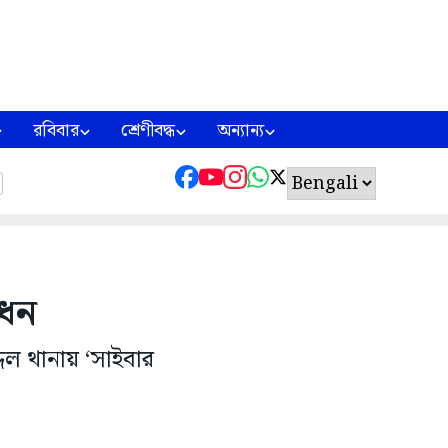
রবিবার
শ্রেণীবদ্ধ
অন্যান্য
োধন
ল থানায় ‘সাইবার