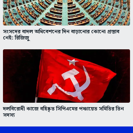
সংসদের বাদল অধিবেশনের দিন বাড়ানোর কোনো প্রস্তাব
নেই: রিজিজু
দলবিরোধী কাজে বহিষ্কৃত সিপিএমের পঞ্চায়েত সমিতির তিন
সদস্য