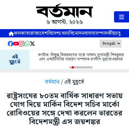
৬ আগস্ট, ২০২৬
কলকাতা
রাজ্য
দেশ
বিদেশ
খেলা
বিনোদন
ব্যবসা
সম্পাদকীয়
চতুষ্পর্ণ
কর্ণাটক: বিক্ষুব্ধ বিধায়কদের সঙ্গে সাক্ষাৎ মুখ্যমন্ত্রী শিবকুমার
এই
এবং এআইসিসির সাধারণ সম্পাদক রণদীপ সুরজেওয়ালার
মুহূর্তে
বর্তমান
/ এই মুহূর্তে
রাষ্ট্রসংঘের ৮০তম বার্ষিক সাধারণ সভায়
যোগ দিয়ে মার্কিন বিদেশ সচিব মার্কো
রোবিওয়ের সঙ্গে দেখা করলেন ভারতের
বিদেশমন্ত্রী এস জয়শঙ্কর