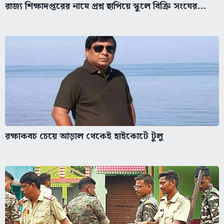
রাজ্য শিক্ষাদপ্তরের নামে প্রশ্ন ছাপিয়ে স্কুলে বিক্রি সংঘের...
রক্ষাকবচ চেয়ে আড়াল থেকেই হাইকোর্টে টুলু