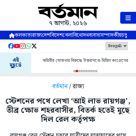
৭ আগস্ট, ২০২৬
কলকাতা
রাজ্য
দেশ
বিদেশ
খেলা
বিনোদন
ব্যবসা
সম্পাদকীয়
চতুষ্পর্ণ
এই
অগ্নিবীর যোজনার বিরুদ্ধে উত্তরাখণ্ডে মিছিল কংগ্রেসের
মুহূর্তে
বর্তমান
/ রাজ্য
স্টেশনের পথে লেখা ‘আই লাভ রায়গঞ্জ’,
তীব্র ক্ষোভ শহরবাসীর, বিতর্ক হতেই মুছে
দিল রেল কর্তৃপক্ষ
রায়গঞ্জ রেল স্টেশন চত্বরে যাত্রীদের যাতায়াতের পথে