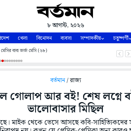
৮ আগস্ট, ২০২৬
িদেশ
খেলা
বিনোদন
ব্যবসা
সম্পাদকীয়
চতুষ্পর্ণী
 মেসির বাবা জর্জ মেসি (৬৮)
বর্তমান
/ রাজ্য
াল গোলাপ আর বই! শেষ লগ্নে 
ভালোবাসার মিছিল
ে। মাইক থেকে ভেসে আসছে কবি-সাহিত্যিকদের সা
 নিরাপদ নয়। কখন যে প্রেমিক-প্রেমিকা অন্য কারও 