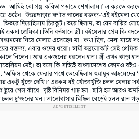
কত। আমিই তো গল্প-কবিতা পড়াতে শেখালাম।’ এ করতে করতে
ে ওঠেন। উত্তরপাড়ার স্বর্ণাভ পালের বক্তব্য-‘এই বইমেলা থ
ম। ভিতরে দিয়েছিলাম চিরকুট। ভয়ে ছিলাম, তা যেন বাড়ির লো
েই একদা প্রেমিকা। তিনি বর্তমানে স্ত্রী। বইমেলার প্রেম কি ব
সন্তানদের নিয়ে মেলায় এসেছেন মা। কথা ছিল, মেলা মাঠে সন
ত্রীয়ের বক্তব্য, এবার ওদের ধরো। স্বামী ভদ্রলোকটি সেই প্রেমি
কোলে নিলেন। আর একজনের ধরলেন হাত। স্ত্রী এখন ঝাড়া হ
যাভেলিয়ন নেই। তা বলে কি সত্যিই বাংলাদেশের কোনও বইও
ন, ‘অফিস থেকে ফেরার পথে ভেবেছিলাম হুমায়ূন আহমেদের ‘
। আর একটু খুঁজে দেখি।’ এরকম বই খোঁজাখুঁজি চলল মেলার সর্ব
ধ ছুঁয়ে গেল কাঁধে। দৃষ্টি বিনিময় গাঢ় হল। হাসি হল আরও অ
চলল দু’জনের মন। ভালোবাসার মিছিল বেড়েই চলল রাত গড়া
ADVERTISEMENT