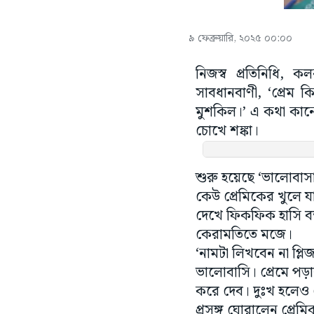
৯ ফেব্রুয়ারি, ২০২৫ ০০:০০
নিজস্ব প্রতিনিধি,
সাবধানবাণী, ‘প্রেম 
মুশকিল।’ এ কথা কান
চোখে শঙ্কা।
শুরু হয়েছে ‘ভালোবাসা
কেউ প্রেমিকের খুলে য
দেখে ফিকফিক হাসি বন
কেরামতিতে মজে।
‘নামটা লিখবেন না প্ল
ভালোবাসি। প্রেমে পড়
করে দেব। দুঃখ হলেও দ
প্রসঙ্গ ঘোরালেন প্রেম