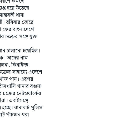
র কারণে কমছে
প্ত হয়ে উঠেছে
ন্তবর্তী থানা
ী। রবিবার ভোরে
া ফের বাংলাদেশে
চক্রের সঙ্গে যুক্ত
যান চালানো হয়েছিল।
ক। তাদের নাম
খুলনা, ঝিনাইদহ
্রের সাহায্যে এদেশে
 খোঁজ পান। এরপর
হাঁসখালি থানার বগুলা
 চক্রের নেটওয়ার্কের
ীরা। একইসঙ্গে
 হচ্ছে। রানাঘাট পুলিস
োট পাঁচজন ধরা