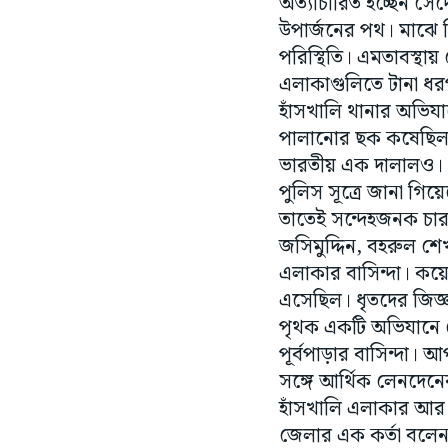
অত্যাচারিত হচ্ছেন সেদ
উপার্জনের পথ। মাঝে স্
পরিস্থিতি। এমতাবস্থায়
এলাকাগুলিতে টানা ধ
হাঁসখালি থানার অভিয
পালানোর ছক কষেছিল। এ
ভারতীয় এক দালালও।
পুলিস সূত্রে জানা গিয
তাতেই সন্দেহজনক চার
জসিমুদ্দিন, বহরুল শেখ
এলাকার বাসিন্দা। কয়
এসেছিল। ধৃতদের জিজ্
পৃথক একটি অভিযানে গ্
পূর্বপাড়ার বাসিন্দা।
সঙ্গে আর্থিক লেনদেনে
হাঁসখালি এলাকার আর কো
জেলার এক কর্তা বলেন