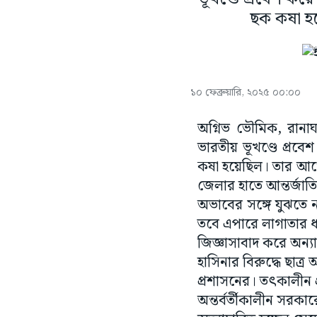
ছক কষা হ
১০ ফেব্রুয়ারি, ২০২৫ ০০:০০
অগ্নিভ ভৌমিক, রানাঘা
ভারতীয় ভূখণ্ডে প্
কষা হয়েছিল। তার আগ
জেলার হাতে আন্তর্জাতি
অভাবের সঙ্গে যুঝতে ন
তবে এপারে লাগাতার 
জিজ্ঞাসাবাদ করে অন্য
হাসিনার বিরুদ্ধে ছাত্
প্রশাসনের। তৎকালীন প্
অন্তর্বর্তীকালীন সরক