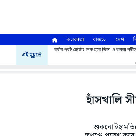
কলকাতা
রাজ্য
দেশ
ব
বর্ষার পরই ড্রেজিং শুরু হবে তিস্তা ও করলা নদীত
এই মুহূর্তে
হাঁসখালি স
শুকনো ইছামতির ‘
ভূখণ্ডে প্রবেশ 