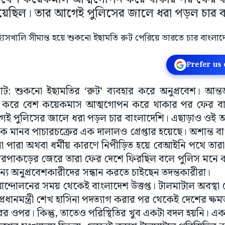
য়েছিল। তার আগেই পুলিসের জালে ধরা পড়ল চার ব
Prefer us
ট: শুকনো ইছামতির ‘রুট’ ব্যবহার করে অনুপ্রবেশ। আন্তর্
রবেশ করে বেশ কয়েকমাস আত্মগোপন করে থাকার পর ফের 
েই পুলিসের জালে ধরা পড়ল চার বাংলাদেশি। এছাড়াও ওই অ
ক মানব পাচারচক্রের এক দালালও গ্রেপ্তার হয়েছে। অশান্ত বা
া পারা অথবা ধর্মীয় কারণে নিপীড়িত হয়ে বেআইনি পথে তার
ধরপাকড়ের জেরে তারা ফের দেশে ফিরছিল বলে পুলিস মনে
ান্য অনুপ্রবেশকারীদের সন্ধান করতে চাইছেন তদন্তকারীরা।
র আন্দোলনের সময় থেকেই বাংলাদেশ উত্তপ্ত। টালমাটাল অবস্থা
রধানমন্ত্রী শেখ হাসিনা পদত্যাগ করার পর থেকেই দেশের ক্ষমত
ারের ওপর। কিন্তু, তাতেও পরিস্থিতির খুব একটা বদল হয়নি। 