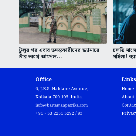
টুলুর পর এবার তদন্তকারীদের স্ক্যানারে
চলতি মাসেই
তাঁর ভাগ্নে আপেল...
মহিলা! ব্য
Office
Links
6, J.B.S. Haldane Avenue,
Home
Kolkata 700 105, India.
About
Contac
info@bartamanpatrika.com
+91 - 33 2251 3292 / 93
Privac