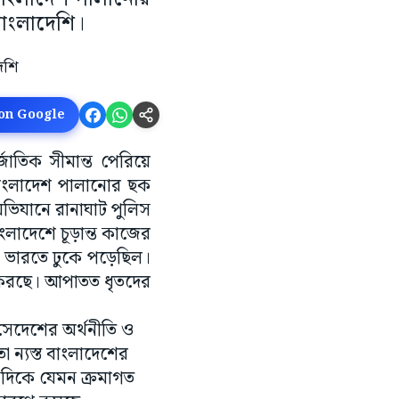
াংলাদেশি।
 on Google
জাতিক সীমান্ত পেরিয়ে
বাংলাদেশ পালানোর ছক
ভিযানে রানাঘাট পুলিস
ংলাদেশে চূড়ান্ত কাজের
া ভারতে ঢুকে পড়েছিল।
 করছে। আপাতত ধৃতদের
 সেদেশের অর্থনীতি ও
া ন্যস্ত বাংলাদেশের
একদিকে যেমন ক্রমাগত