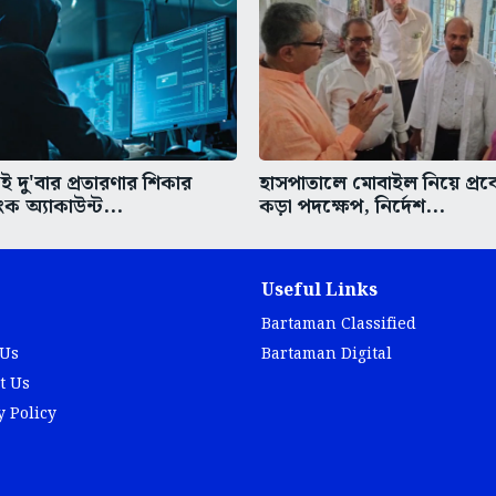
 দু'বার প্রতারণার শিকার
হাসপাতালে মোবাইল নিয়ে প্র
াংক অ্যাকাউন্ট...
কড়া পদক্ষেপ, নির্দেশ...
Useful Links
Bartaman Classified
 Us
Bartaman Digital
t Us
y Policy