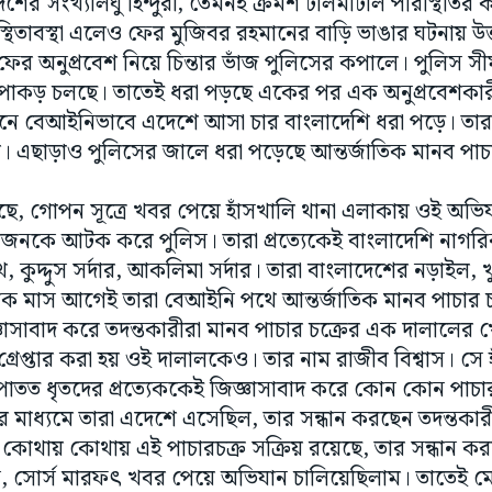
েশের সংখ্যালঘু হিন্দুরা, তেমনই ক্রমশ টালমাটাল পরিস্থিতি
থিতাবস্থা এলেও ফের মুজিবর রহমানের বাড়ি ভাঙার ঘটনায় উত্ত
 ফের অনুপ্রবেশ নিয়ে চিন্তার ভাঁজ পুলিসের কপালে। পুলিস সীমা
রপাকড় চলছে। তাতেই ধরা পড়ছে একের পর এক অনুপ্রবেশকার
ানে বেআইনিভাবে এদেশে আসা চার বাংলাদেশি ধরা পড়ে। তার
ছাড়াও পুলিসের জালে ধরা পড়েছে আন্তর্জাতিক মানব পাচার 
়েছে, গোপন সূত্রে খবর পেয়ে হাঁসখালি থানা এলাকায় ওই অভি
জনকে আটক করে পুলিস। তারা প্রত্যেকেই বাংলাদেশি নাগরি
, কুদ্দুস সর্দার, আকলিমা সর্দার। তারা বাংলাদেশের নড়াইল, 
েক মাস আগেই তারা বেআইনি পথে আন্তর্জাতিক মানব পাচার চক
ঞাসাবাদ করে তদন্তকারীরা মানব পাচার চক্রের এক দালালের
রেপ্তার করা হয় ওই দালালকেও। তার নাম রাজীব বিশ্বাস। সে 
 আপাতত ধৃতদের প্রত্যেককেই জিজ্ঞাসাবাদ করে কোন কোন পাচার
র মাধ্যমে তারা এদেশে এসেছিল, তার সন্ধান করছেন তদন্তকার
থায় কোথায় এই পাচারচক্র সক্রিয় রয়েছে, তার সন্ধান করা
, সোর্স মারফৎ খবর পেয়ে অভিযান চালিয়েছিলাম। তাতেই ম