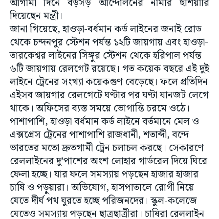
আগামী দিনে বড়সড় আন্দোলনের নামার হুঁশিয়ারি
দিয়েছেন মন্ত্রী।
জানা গিয়েছে, হাওড়া-বর্ধমান কর্ড লাইনের জনাই রোড
থেকে চন্দনপুর স্টেশন পর্যন্ত ১২টি জায়গায় এবং হাওড়া-
তারকেশ্বর লাইনের সিঙ্গুর স্টেশন থেকে হরিপাল পর্যন্ত
৬টি জায়গায় রেলগেট রয়েছে। গত কয়েক বছরে এই দুই
লাইনে ট্রেনের সংখ্যা কয়েকগুণ বেড়েছে। ফলে প্রতিদিন
এইসব জায়গার রেলগেটে ঘণ্টার পর ঘণ্টা যানজট লেগে
থাকে। অফিসের ব্যস্ত সময়ে ভোগান্তি চরমে ওঠে।
পাশাপাশি, হাওড়া বর্ধমান কর্ড লাইনে বর্তমানে মেল ও
এক্সপ্রেস ট্রেনের পাশাপাশি রাজধানী, শতাব্দী, বন্দে
ভারতের মতো দ্রুতগামী ট্রেন চলাচল করছে। সেকারণে
রেললাইনের দু’পাশের অংশ লোহার গার্ডরেল দিয়ে ঘিরে
ফেলা হচ্ছে। যার ফলে সমস্যায় পড়ছেন হাজার হাজার
চাষি ও পড়ুয়ারা। অভিযোগ, হাসপাতালে রোগী নিয়ে
যেতে দীর্ঘ পথ ঘুরতে হচ্ছে পরিজনদের। স্কুল-কলেজে
যেতেও সমস্যায় পড়ছেন ছাত্রছাত্রীরা। চাষিরা রেললাইন