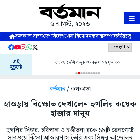
৬ আগস্ট, ২০২৬
কলকাতা
রাজ্য
দেশ
বিদেশ
খেলা
বিনোদন
ব্যবসা
সম্পাদকীয়
চতুষ্পর্ণ
এই
রহড়ায় দেশি বন্দুক ও কার্তুজ সহ ধৃত এক
মুহূর্তে
বর্তমান
/ কলকাতা
হাওড়ায় বিক্ষোভ দেখালেন হুগলির কয়েক
হাজার মানুষ
হুগলির সিঙ্গুর, হরিপাল ও চণ্ডীতলা ব্লকে ১৮টি রেলগেটে
সাবওয়ে কিংবা আন্ডারপাস তৈরি এবং সিঙ্গুর আন্দোলন