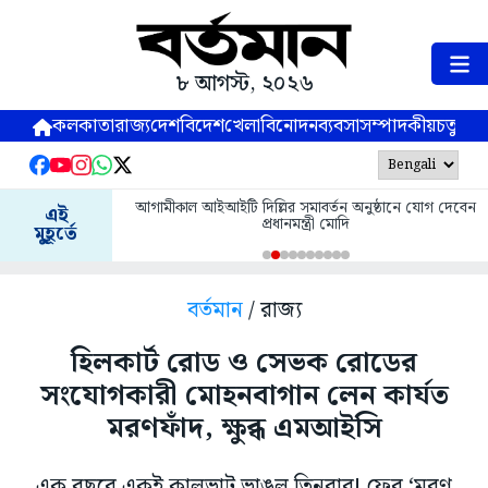
৮ আগস্ট, ২০২৬
কলকাতা
রাজ্য
দেশ
বিদেশ
খেলা
বিনোদন
ব্যবসা
সম্পাদকীয়
চতুষ্পর্ণ
আগামীকাল আইআইটি দিল্লির সমাবর্তন অনুষ্ঠানে যোগ দেবেন
এই
প্রধানমন্ত্রী মোদি
মুহূর্তে
বর্তমান
/ রাজ্য
হিলকার্ট রোড ও সেভক রোডের
সংযোগকারী মোহনবাগান লেন কার্যত
মরণফাঁদ, ক্ষুব্ধ এমআইসি
এক বছরে একই কালভাট ভাঙল তিনবার! ফের ‘মরণ