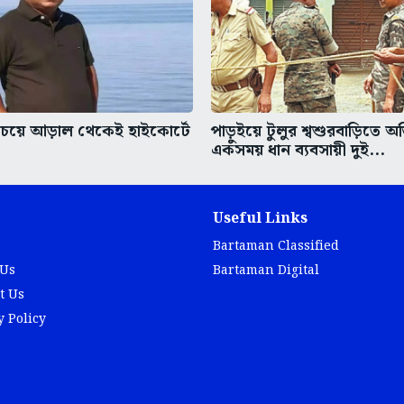
চেয়ে আড়াল থেকেই হাইকোর্টে
পাড়ুইয়ে টুলুর শ্বশুরবাড়িতে অ
একসময় ধান ব্যবসায়ী দুই...
Useful Links
Bartaman Classified
 Us
Bartaman Digital
t Us
y Policy