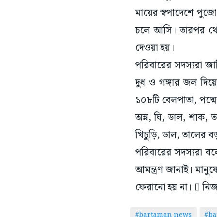
মায়ের স্বপাদেশে পু
চলে আসি। তারপর থেক
দেওয়া হয়।
পরিবারের সদস্যরা জা
দুধ ও গঙ্গার জল দিয়
১০৮টি বেলপাতা, পদ্মে
অন্ন, ঘি, ডাল, শাক, ত
খিচুড়ি, ডাল, তালের ব
পরিবারের সদস্যরা বলে
আমন্ত্রণ জানাই। মানু
ফেরানো হয় না।  নিজস্
#bartaman news
#ba