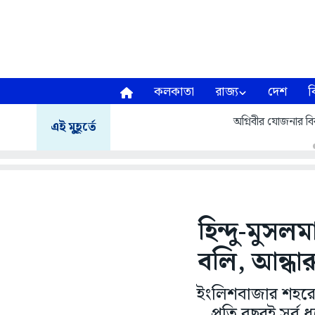
কলকাতা
রাজ্য
দেশ
ব
অগ্নিবীর যোজনার বির
এই মুহূর্তে
হিন্দু-মুসল
বলি, আন্ধার
ইংলিশবাজার শহরের
প্রতি বছরই সর্ব