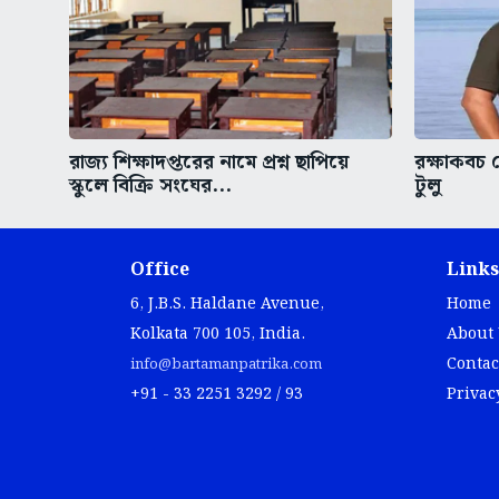
রাজ্য শিক্ষাদপ্তরের নামে প্রশ্ন ছাপিয়ে
রক্ষাকবচ 
স্কুলে বিক্রি সংঘের...
টুলু
Office
Links
6, J.B.S. Haldane Avenue,
Home
Kolkata 700 105, India.
About
Contac
info@bartamanpatrika.com
+91 - 33 2251 3292 / 93
Privac