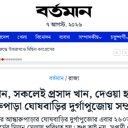
৭ আগস্ট, ২০২৬
িদেশ
খেলা
বিনোদন
ব্যবসা
সম্পাদকীয়
চতুষ্পর্ণী
ুদ্ধে উত্তরাখণ্ডে মিছিল কংগ্রেসের
বর্তমান
/ রাজ্য
মান, সকলেই প্রসাদ খান, দেওয়া
ুপাড়া ঘোষবাড়ির দুর্গাপুজোয় সম
 আন্ধারুপাড়ার ঘোষবাড়ির দুর্গাপুজোর এবার ২
 ধর্মের মিলন মেলায় পরিণত হয়। শুধু তাই নয়, সপ্তম