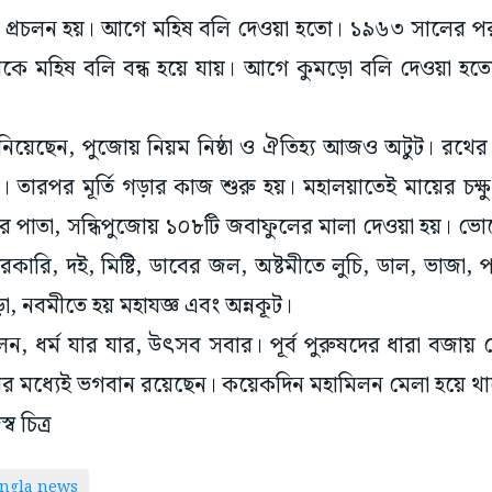
জো প্রচলন হয়। আগে মহিষ বলি দেওয়া হতো। ১৯৬৩ সালের
ে মহিষ বলি বন্ধ হয়ে যায়। আগে কুমড়ো বলি দেওয়া হ
নিয়েছেন, পুজোয় নিয়ম নিষ্ঠা ও ঐতিহ্য আজও অটুট। রথের
ে। তারপর মূর্তি গড়ার কাজ শুরু হয়। মহালয়াতেই মায়ের চক্ষ
র পাতা, সন্ধিপুজোয় ১০৮টি জবাফুলের মালা দেওয়া হয়। ভো
রকারি, দই, মিষ্টি, ডাবের জল, অষ্টমীতে লুচি, ডাল, ভাজা, পনি
ড়া, নবমীতে হয় মহাযজ্ঞ এবং অন্নকূট।
ন, ধর্ম যার যার, উৎসব সবার। পূর্ব পুরুষদের ধারা বজায
ষের মধ্যেই ভগবান রয়েছেন। কয়েকদিন মহামিলন মেলা হয়ে 
ব চিত্র
ngla news