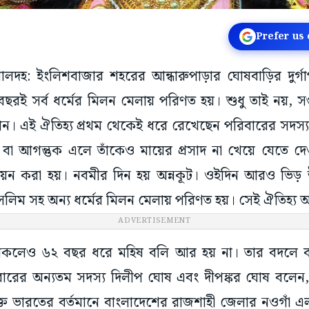
Prefer us
মালদহ: ইংলিশবাজার শহরের আন্ধারুপাড়ার ঘোষবাড়ির দুর
ছরই সর্ব ধর্মের মিলন মেলায় পরিণত হয়। শুধু তাই নয়, 
খান। এই ঐতিহ্য প্রথম থেকেই ধরে রেখেছেন পরিবারের সদস্য
 বা আগন্তুক এলে তাঁকেও মায়ের প্রসাদ না খেয়ে যেতে দেও
ায়ন করা হয়। নবমীর দিন হয় অন্নকূট। ওইদিন আরও ভিড়
 মুসলিম সহ অন্য ধর্মের মিলন মেলায় পরিণত হয়। সেই ঐতিহ
ADVERTISEMENT
াকলেও ৬২ বছর ধরে মহিষ বলি আর হয় না। তার বদলে বর
িবারের অন্যতম সদস্য দিলীপ ঘোষ এবং দীপঙ্কর ঘোষ বলেন
ত ভারতের বর্তমানে বাংলাদেশের রাজশাহী জেলার নওগাঁ 