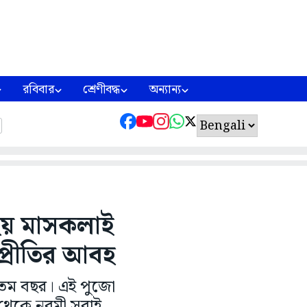
রবিবার
শ্রেণীবদ্ধ
অন্যান্য
 হয় মাসকলাই
্প্রীতির আবহ
৬০তম বছর। এই পুজো
ী থেকে নবমী সবাই