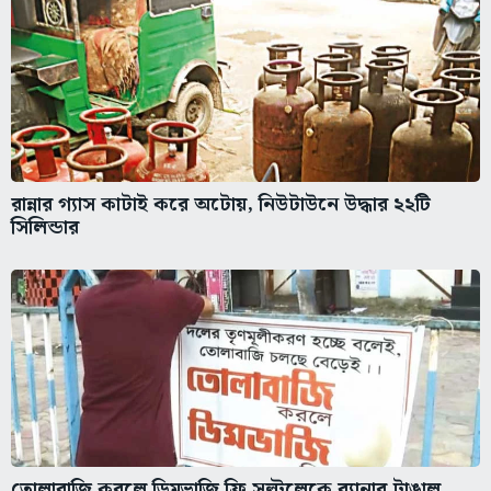
রান্নার গ্যাস কাটাই করে অটোয়, নিউটাউনে উদ্ধার ২২টি
সিলিন্ডার
তোলাবাজি করলে ডিমভাজি ফ্রি সল্টলেকে ব্যানার টাঙাল