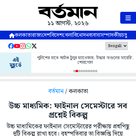
১১ আগস্ট, ২০২৬
কলকাতা
রাজ্য
দেশ
বিদেশ
খেলা
বিনোদন
ব্যবসা
সম্পাদকীয়
চতুষ্পর্ণ
পুলিশের হাতে আটক টুলুর ম্যানেজার, উদ্ধার ‘মণ্ডলের ডায়েরি’,
এই
শোরগোল
মুহূর্তে
বর্তমান
/ কলকাতা
উচ্চ মাধ্যমিক: ফাইনাল সেমেস্টারে সব
প্রশ্নেই বিকল্প
উচ্চ মাধ্যমিকের ফাইনাল সেমেস্টারের পরীক্ষায় প্রশ্নপিছু
দুটি বিকল্প রাখা হবে। বৃহস্পতিবার তা বিজ্ঞপ্তি দিয়ে