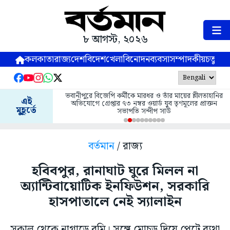
৮ আগস্ট, ২০২৬
কলকাতা
রাজ্য
দেশ
বিদেশ
খেলা
বিনোদন
ব্যবসা
সম্পাদকীয়
চতুষ্পর্ণ
ভবানীপুরে বিজেপি কর্মীকে মারধর ও তাঁর মায়ের শ্লীলতাহানির
এই
অভিযোগে গ্রেপ্তার ৭৩ নম্বর ওয়ার্ড যুব তৃণমূলের প্রাক্তন
মুহূর্তে
সভাপতি সন্দীপ সাউ
বর্তমান
/ রাজ্য
হবিবপুর, রানাঘাট ঘুরে মিলল না
অ্যান্টিবায়োটিক ইনফিউশন, সরকারি
হাসপাতালে নেই স্যালাইন
সকাল থেকে নাগাড়ে বমি। সঙ্গে মোচড় দিয়ে পেটে ব্যথা