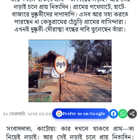
লড়াই চলে প্রায় নিত্যদিন। গ্রামের পথেঘাটে, হাটে-
বাজারে দুষ্কৃতীদের দাপাদাপি। এসব আর সহ্য করতে
পারছেন না কেতুগ্রামের চেঁচুড়ি গ্রামের বাসিন্দারা।
এখনই দুষ্কৃতী-দৌরাত্ম্য বন্ধের দাবি তুলেছেন তাঁরা।
১২ ফেব্রুয়ারি, ২০২৫ ০০:০০
Prefer us on Google
সংবাদদাতা, কাটোয়া: কার দখলে থাকবে গ্রাম—তা
নিয়েই লড়াই। আর সেই লড়াই চলে প্রায় নিত্যদিন।