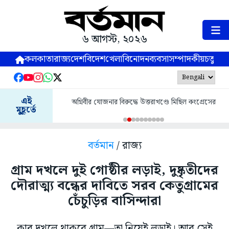
৬ আগস্ট, ২০২৬
কলকাতা
রাজ্য
দেশ
বিদেশ
খেলা
বিনোদন
ব্যবসা
সম্পাদকীয়
চতুষ্পর্ণ
এই
অগ্নিবীর যোজনার বিরুদ্ধে উত্তরাখণ্ডে মিছিল কংগ্রেসের
মুহূর্তে
বর্তমান
/ রাজ্য
গ্রাম দখলে দুই গোষ্ঠীর লড়াই, দুষ্কৃতীদের
দৌরাত্ম্য বন্ধের দাবিতে সরব কেতুগ্রামের
চেঁচুড়ির বাসিন্দারা
কার দখলে থাকবে গ্রাম—তা নিয়েই লড়াই। আর সেই