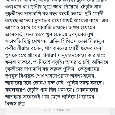
অফিসার জানান, আমরা তদন্ত করছি। দুষ্কৃতীদের রেয়াত
করা হবে না। স্থানীয় সূত্রে জানা গিয়েছে, চেঁচুড়ি গ্রাম
দুষ্কৃতীদের দাপাদাপি বহু বছর ধরেই চলছে। দুটি গোষ্ঠী
রয়েছে তাদের। দু’পক্ষের মধ্যে প্রায়ই ঝামেলা বাধে। এর
আগেও গ্রামে বোমাবাজি হয়েছে। জখম হয়েছেন
অনেকেই। ফল স্বরূপ খুন হতে হয় তৃণমূলের বুথ
সভাপতি মিন্টু শেখকে। এদিন সিপিএম নেতা মিজানুল
কবীর ধীরাজ বলেন, শাসকদলের গোষ্ঠী দ্বন্দের ফল
ভুগতে হচ্ছে গ্রামের সাধারণ মানুষজনকেও। কার হাতে
ক্ষমতা থাকবে, তা নিয়েই লড়াই। আমরাও চাই, অবিলম্বে
দুষ্কৃতীদের দাপাদাপি বন্ধ করুক পুলিস। কেতুগ্রামের
তৃণমূল বিধায়ক শেখ শাহনেওয়াজ অবশ্য বলেন,
আমাদের দলে কোনও দ্বন্দ নেই। পুলিস তদন্ত করছে।
মঙ্গলবারও চেঁচুড়ি গ্রাম ছিল থমথমে। গোলমালের
আশঙ্কায় অনেকেই গ্রাম ছেড়ে পালিয়ে গিয়েছেন। -
নিজস্ব চিত্র
ADVERTISEMENT