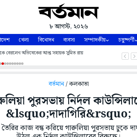
৮ আগস্ট, ২০২৬
িদেশ
খেলা
বিনোদন
ব্যবসা
সম্পাদকীয়
চতুষ্পর্ণী
েকে বেরলেন অভিষেকের আপ্ত সহায়ক সুমিত রায়
বর্তমান
/ কলকাতা
রুলিয়া পুরসভায় নির্দল কাউন্সিলা
&lsquo;দাদাগিরি&rsquo;
 তৈরির কাজ বন্ধ করিয়ে গারুলিয়া পুরসভায় ঢুকে 
উঠল এক নির্দল কাউন্সিলারের বিরুদ্ধে।