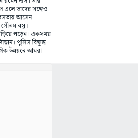
ন রমেন দাস। তাঁর
স এলে তাদের সঙ্গেও
 পুরসভায় আসেন
য গৌতম বসু।
য় জড়িয়ে পড়েন। একসময়
়ান। পুলিস বিক্ষুব্ধ
্রিক উন্নয়নে আমরা