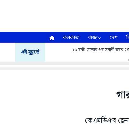
কলকাতা
রাজ্য
দেশ
ব
১০ ঘণ্টা জেরার পর ভবানী ভবন থ
এই মুহূর্তে
গা
কেএমডিএ’র ড্রেন