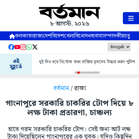
৮ আগস্ট, ২০২৬
কলকাতা
রাজ্য
দেশ
বিদেশ
খেলা
বিনোদন
ব্যবসা
সম্পাদকীয়
চতুষ্পর্ণ
এই
দুই দিন ধরে নিখোঁজ থাকা ব্যক্তির মৃতদেহ উদ্ধার করল পুলিশ
মুহূর্তে
বর্তমান
/ রাজ্য
গাংনাপুরে সরকারি চাকরির টোপ দিয়ে ৮
লক্ষ টাকা প্রতারণা, চাঞ্চল্য
হাতে গরম সরকারি চাকরির টোপ। সেই জন্য আট লক্ষ
টাকা দিয়েছিলেন গাংনাপুরের এক যুবক। যদিও কিছুদিন