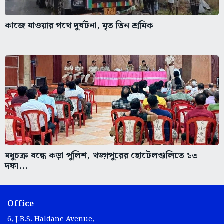
কাজে যাওয়ার পথে দুর্ঘটনা, মৃত তিন শ্রমিক
মধুচক্র বন্ধে কড়া পুলিশ, খড়্গপুরের হোটেলগুলিতে ১৩
দফা...
Office
6, J.B.S. Haldane Avenue,