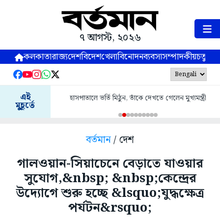
৭ আগস্ট, ২০২৬
কলকাতা
রাজ্য
দেশ
বিদেশ
খেলা
বিনোদন
ব্যবসা
সম্পাদকীয়
চতুষ্পর্ণ
এই
হাসপাতালে ভর্তি মিঠুন, তাঁকে দেখতে গেলেন মুখ্যমন্ত্রী
মুহূর্তে
বর্তমান
/ দেশ
গালওয়ান-সিয়াচেনে বেড়াতে যাওয়ার
সুযোগ,&nbsp; &nbsp;কেন্দ্রের
উদ্যোগে শুরু হচ্ছে &lsquo;যুদ্ধক্ষেত্র
পর্যটন&rsquo;