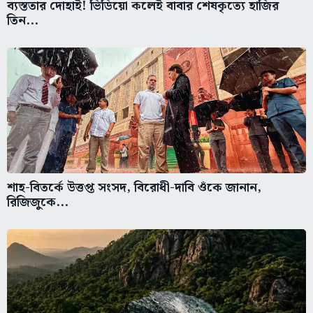
ব্যস্ততার দোহাই! ভিডিয়ো কলেই বাবার শেষকৃত্যে হাজির
তিন...
শাহ-বিতর্কে উত্তপ্ত সংসদ, বিরোধী-দাবি ওঁকে জানান,
রিজিজুকে...