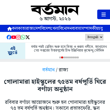
৬ আগস্ট, ২০২৬
কলকাতা
রাজ্য
দেশ
বিদেশ
খেলা
বিনোদন
ব্যবসা
সম্পাদকীয়
চতুষ্পর্ণ
বর্ষার পরই ড্রেজিং শুরু হবে তিস্তা ও করলা নদীতে, জানালেন
এই
সেচ দপ্তরের উত্তরপূর্বের চিফ ইঞ্জিনিয়ার কৃষ্ণেন্দু ভৌমিক
মুহূর্তে
বর্তমান
/ রাজ্য
গোলামারা হাইস্কুলের ৭৫তম বর্ষপূর্তি ঘিরে
বর্ণাঢ্য অনুষ্ঠান
রবিবার বর্ণাঢ্য আয়োজনে শুরু হল গোলামারা হাইস্কুলের
৭৫ তম বর্ষপূর্তি অনুষ্ঠান। সকালে প্রভাতফেরি, স্কুল