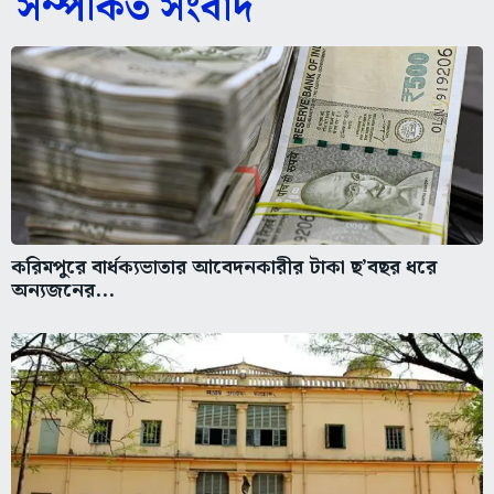
সম্পর্কিত সংবাদ
করিমপুরে বার্ধক্যভাতার আবেদনকারীর টাকা ছ’বছর ধরে
অন্যজনের...