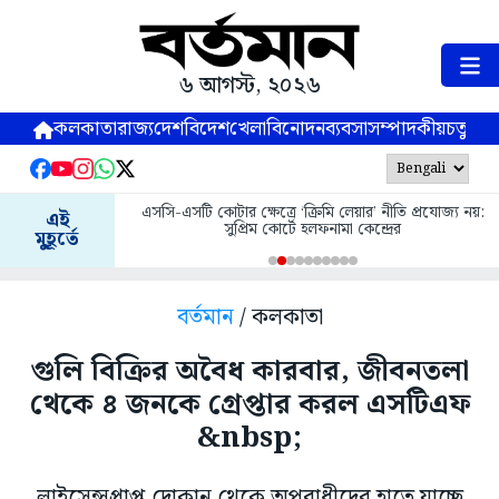
৬ আগস্ট, ২০২৬
কলকাতা
রাজ্য
দেশ
বিদেশ
খেলা
বিনোদন
ব্যবসা
সম্পাদকীয়
চতুষ্পর্ণ
এসসি-এসটি কোটার ক্ষেত্রে ‘ক্রিমি লেয়ার’ নীতি প্রযোজ্য নয়:
এই
সুপ্রিম কোর্টে হলফনামা কেন্দ্রের
মুহূর্তে
বর্তমান
/ কলকাতা
গুলি বিক্রির অবৈধ কারবার, জীবনতলা
থেকে ৪ জনকে গ্রেপ্তার করল এসটিএফ
&nbsp;
লাইসেন্সপ্রাপ্ত দোকান থেকে অপরাধীদের হাতে যাচ্ছে