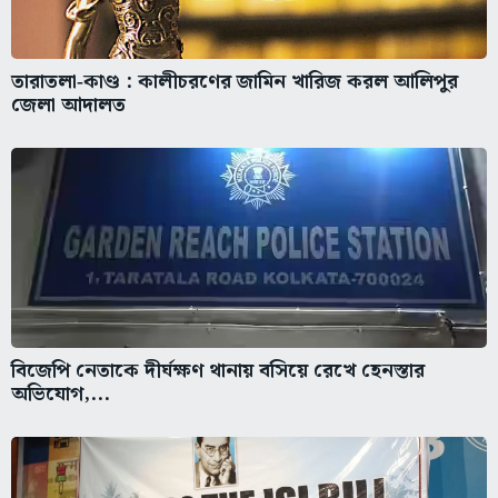
তারাতলা‑কাণ্ড : কালীচরণের জামিন খারিজ করল আলিপুর
জেলা আদালত
বিজেপি নেতাকে দীর্ঘক্ষণ থানায় বসিয়ে রেখে হেনস্তার
অভিযোগ,...