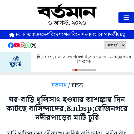
৬ আগস্ট, ২০২৬
কলকাতা
রাজ্য
দেশ
বিদেশ
খেলা
বিনোদন
ব্যবসা
সম্পাদকীয়
চতুষ্পর্ণ
দিনের শেষে ৩৭৩.৭৬ পয়েন্ট উঠে ৭৮,৯৫৪.৭৬ অঙ্কে থামল
এই
সেনসেক্স
মুহূর্তে
বর্তমান
/ রাজ্য
ঘর-বাড়ি ধূলিসাৎ হওয়ার আশঙ্কায় দিন
কাটছে বাসিন্দাদের,&nbsp;রেজিনগরে
নদীরপাড়ের মাটি চুরি
মাটি মাফিয়াদের দৌরাত্ম্যে অতিষ্ঠ বাসিন্দারা। নদীর বাঁধ