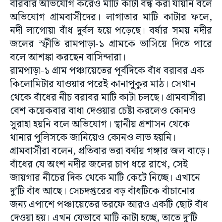
বারবার অভিযোগ করেও মাটি কাটা বন্ধ করা যায়নি বলে
অভিযোগ গ্রামবাসীদের। লাগাতার মাটি কাটার ফলে,
নদী লাগোয়া বাঁধ দুর্বল হয়ে পড়েছে। বর্ষার সময় নদীর
জলের স্ফীতি রামপাড়া-১ গ্রামকে ভাসিয়ে দিতে পারে
বলে আশঙ্কা করছেন বাসিন্দারা।
রামপাড়া-১ গ্রাম পঞ্চায়েতের পূর্বদিকে বাঁধ বরাবর এক
কিলোমিটার যাওয়ার পরেই কানাপুকুর মাঠ। সেখান
থেকে বাঁধের নীচ বরাবর মাটি কাটা চলছে। গ্রামবাসীরা
বেশ কয়েকবার বাধা দেওয়ার চেষ্টা করলেও কোনও
সুরাহা হয়নি বলে অভিযোগ। স্থানীয় প্রশাসন থেকে
থানার পুলিসকে জানিয়েও কোনও লাভ হয়নি।
গ্রামবাসীরা বলেন, প্রতিবার ভরা বর্ষায় গঙ্গার জল বাড়ে।
বাঁধের যে অংশ নদীর জলের চাপ ধরে রাখে, সেই
জায়গার নীচের দিক থেকে মাটি কেটে নিচ্ছে। এখানে
দু’টি বাঁধ আছে। সেচদপ্তরের বড় বাঁধটিকে বাঁচানোর
জন্য এপাশে পঞ্চায়েতের তরফে আরও একটি ছোট বাঁধ
দেওয়া হয়। এখন যেভাবে মাটি কাটা হচ্ছে, তাতে দু’টি