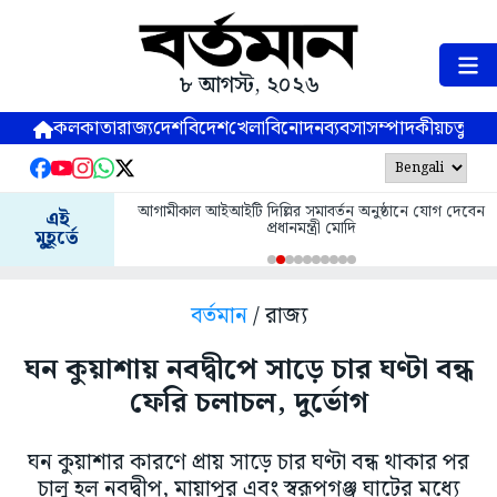
৮ আগস্ট, ২০২৬
কলকাতা
রাজ্য
দেশ
বিদেশ
খেলা
বিনোদন
ব্যবসা
সম্পাদকীয়
চতুষ্পর্ণ
আগামীকাল আইআইটি দিল্লির সমাবর্তন অনুষ্ঠানে যোগ দেবেন
এই
প্রধানমন্ত্রী মোদি
মুহূর্তে
বর্তমান
/ রাজ্য
ঘন কুয়াশায় নবদ্বীপে সাড়ে চার ঘণ্টা বন্ধ
ফেরি চলাচল, দুর্ভোগ
ঘন কুয়াশার কারণে প্রায় সাড়ে চার ঘণ্টা বন্ধ থাকার পর
চালু হল নবদ্বীপ, মায়াপুর এবং স্বরূপগঞ্জ ঘাটের মধ্যে