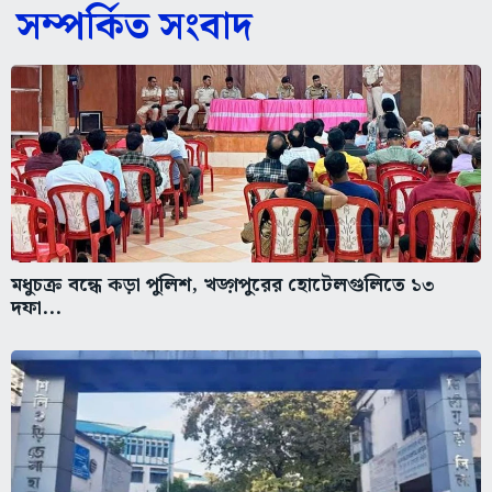
সম্পর্কিত সংবাদ
মধুচক্র বন্ধে কড়া পুলিশ, খড়্গপুরের হোটেলগুলিতে ১৩
দফা...