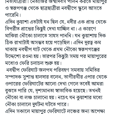
নিত্যযাত্রীরা। নেতাজির জন্মদিবস পালন করতে মায়াপুর
ও স্বরূপগঞ্জ থেকে ছাত্রছাত্রীরা নবদ্বীপে স্কুলে আসতে
পারেনি।
এদিন কুয়াশা এতটাই ঘন ছিল যে, নদীর এক প্রান্ত থেকে
বিপরীত প্রান্তের কিছুই দেখা যাচ্ছিল না। এ কারণে
মাঝিরা নৌকো চালাতে সাহস পাননি। ঘন কুয়াশায় দিক
ঠিক রাখাটাই অসম্ভব হয়ে পড়েছিল। এদিন দূরত্ব কম
থাকায় নবদ্বীপ ঘাট থেকে প্রথম নৌকো স্বরূপগঞ্জের
উদ্দেশ্যে রওনা হয়। তারপর কিছুটা সময় পর মায়াপুরের
মধ্যেও ফেরি চলাচল শুরু হয়।
নবদ্বীপ ফেরিঘাট জলপথ পরিবহণ সমবায় সমিতির
সম্পাদক সুশান্ত হালদার বলেন, ভাগীরথীর এপার থেকে
ওপারের ফেরিঘাটের আলো দেখা গেলে তবেই আমরা
বুঝতে পারি যে, দৃশ্যমানতা স্বাভাবিক হয়েছে। তখনই
নৌকো বা লঞ্চ চালানো হয়। নচেৎ ঘন কুয়াশার মধ্যে
নৌকা চালালে দুর্ঘটনা ঘটতে পারে।
এদিন সকালে মায়াপুর ফেরিঘাটে লঞ্চের জন্য অপেক্ষা