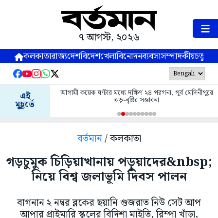
৭ আগস্ট, ২০২৬
কলকাতা
রাজ্য
দেশ
বিদেশ
খেলা
বিনোদন
ব্যবসা
সম্পাদকীয়
চতুষ্পর্ণ
আগামী কয়েক ঘণ্টার মধ্যে দক্ষিণ ২৪ পরগনা, পূর্ব মেদিনীপুরে
এই
ঝড়-বৃষ্টির সম্ভাবনা
মুহূর্তে
বর্তমান
/ কলকাতা
গড়চুমুক চিড়িয়াখানায় পড়ুয়াদের&nbsp;
নিয়ে বিশ্ব জলাভূমি দিবস পালন
বাগনান ২ নম্বর ব্লকের ছয়ানি গুজরাত নিউ সেট আপ
আপার প্রাইমারি স্কুলের বিদিশা মাইতি, রিম্পা খাঁড়া,