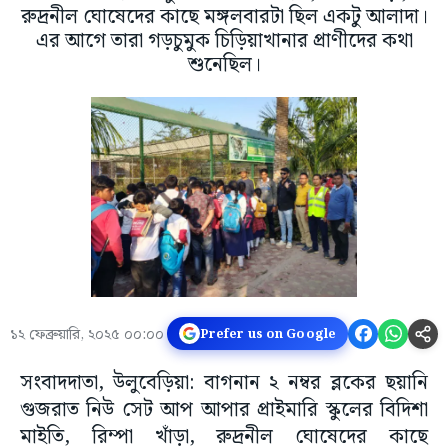
রুদ্রনীল ঘোষেদের কাছে মঙ্গলবারটা ছিল একটু আলাদা।
এর আগে তারা গড়চুমুক চিড়িয়াখানার প্রাণীদের কথা
শুনেছিল।
১২ ফেব্রুয়ারি, ২০২৫ ০০:০০
Prefer us on Google
সংবাদদাতা, উলুবেড়িয়া: বাগনান ২ নম্বর ব্লকের ছয়ানি
গুজরাত নিউ সেট আপ আপার প্রাইমারি স্কুলের বিদিশা
মাইতি, রিম্পা খাঁড়া, রুদ্রনীল ঘোষেদের কাছে