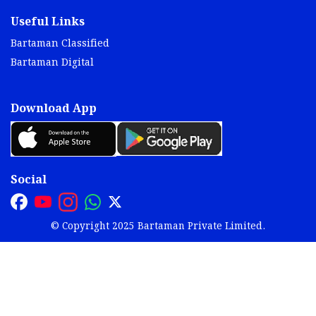
Useful Links
Bartaman Classified
Bartaman Digital
Download App
Social
© Copyright 2025 Bartaman Private Limited.