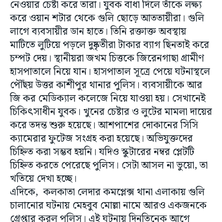
নেওয়ার চেষ্টা করে তারা। যুবক বাধা দিলে তাঁকে লক্ষ্য
করে ওয়ান শটার থেকে গুলি ছোড়ে আততায়ীরা। গুলি
লাগে ব্যবসায়ীর ডান হাতে। তিনি রক্তাক্ত অবস্থায়
মাটিতে লুটিয়ে পড়লে দুষ্কৃতীরা টাকার ব্যাগ ছিনতাই করে
চম্পট দেয়। স্থানীয়রা জখম চিত্তকে জিরেনগাছা গ্রামীণ
হাসপাতালে নিয়ে যান। হাসপাতাল সূত্রে পেয়ে ঘটনাস্থলে
পৌঁছয় উত্তর কাশীপুর থানার পুলিস। ব্যবসায়ীকে আর
জি কর মেডিক্যাল কলেজে নিয়ে যাওয়া হয়। সেখানেই
চিকিৎসাধীন যুবক। খুনের চেষ্টার ও লুটের মামলা দায়ের
করে তদন্ত শুরু হয়েছে। আশপাশের দোকানের সিসি
ক্যামেরার ফুটেজ সংগ্রহ করা হয়েছে। অভিযুক্তদের
চিহ্নিত করা সম্ভব হয়নি। যদিও স্কুটারের নম্বর প্লেটটি
চিহ্নিত করতে পেরেছে পুলিস। সেটা আসল না ভুয়ো, তা
খতিয়ে দেখা হচ্ছে।
এদিকে, কলকাতা লেদার কমপ্লেক্স থানা এলাকায় গুলি
চালানোর ঘটনায় মেহবুব মোল্লা নামে আরও একজনকে
গ্রেপ্তার করল পুলিস। এই ঘটনায় দিনতিনেক আগে