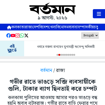
৯ আগস্ট, ২০২৬
কলকাতা
রাজ্য
দেশ
বিদেশ
খেলা
বিনোদন
ব্যবসা
সম্পাদকীয়
চতুষ্পর্ণ
এই
নবান্নে বক্তব্য রাখছেন মুখ্যমন্ত্রী শুভেন্দু অধিকারী
মুহূর্তে
বর্তমান
/ রাজ্য
গভীর রাতে ভাঙড়ে সব্জি ব্যবসায়ীকে
গুলি, টাকার ব্যাগ ছিনতাই করে চম্পট
কলকাতা পুলিসের আওতায় আসার পরও ভাঙড়ে বন্ধ
হয়নি অবাধ লুটতরাজ। গভীর রাতে বাড়ি ফেরার পথে