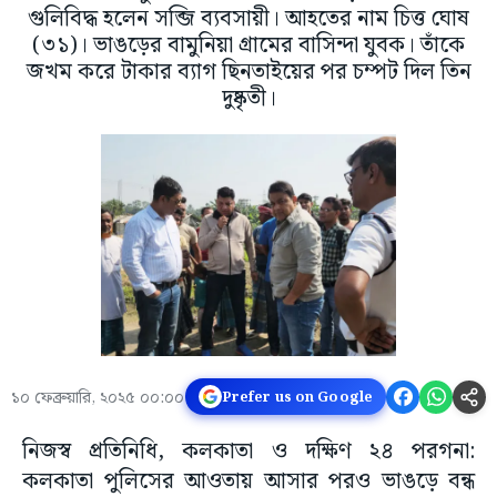
গুলিবিদ্ধ হলেন সব্জি ব্যবসায়ী। আহতের নাম চিত্ত ঘোষ
(৩১)। ভাঙড়ের বামুনিয়া গ্রামের বাসিন্দা যুবক। তাঁকে
জখম করে টাকার ব্যাগ ছিনতাইয়ের পর চম্পট দিল তিন
দুষ্কৃতী।
১০ ফেব্রুয়ারি, ২০২৫ ০০:০০
Prefer us on Google
নিজস্ব প্রতিনিধি, কলকাতা ও দক্ষিণ ২৪ পরগনা:
কলকাতা পুলিসের আওতায় আসার পরও ভাঙড়ে বন্ধ