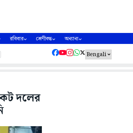
রবিবার
শ্রেণীবদ্ধ
অন্যান্য
িকেট দলের
ি