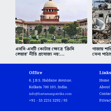
এসসি-এসটি কোটার ক্ষেত্রে ‘ক্রিমি
গাজায় শান্
লেয়ার’ নীতি প্রযোজ্য নয়:...
সেনা পাঠা
Office
Links
6, J.B.S. Haldane Avenue,
Home
Kolkata 700 105, India.
About
Contac
info@bartamanpatrika.com
+91 - 33 2251 3292 / 93
Privac