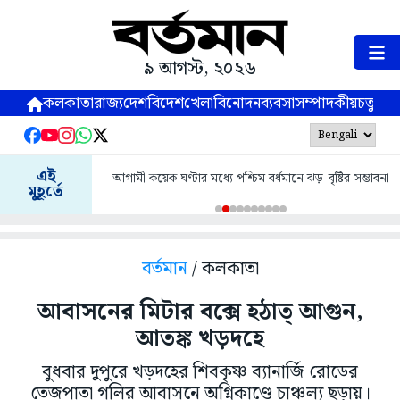
৯ আগস্ট, ২০২৬
কলকাতা
রাজ্য
দেশ
বিদেশ
খেলা
বিনোদন
ব্যবসা
সম্পাদকীয়
চতুষ্পর্ণ
এই
আগামী কয়েক ঘণ্টার মধ্যে পশ্চিম বর্ধমানে ঝড়-বৃষ্টির সম্ভাবনা
মুহূর্তে
বর্তমান
/ কলকাতা
আবাসনের মিটার বক্সে হঠাত্ আগুন,
আতঙ্ক খড়দহে
বুধবার দুপুরে খড়দহের শিবকৃষ্ণ ব্যানার্জি রোডের
তেজপাতা গলির আবাসনে অগ্নিকাণ্ডে চাঞ্চল্য ছড়ায়।