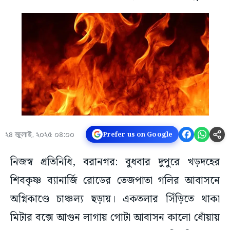
২৪ জুলাই, ২০২৫ ০৪:০০
Prefer us on Google
নিজস্ব প্রতিনিধি, বরানগর: বুধবার দুপুরে খড়দহের
শিবকৃষ্ণ ব্যানার্জি রোডের তেজপাতা গলির আবাসনে
অগ্নিকাণ্ডে চাঞ্চল্য ছড়ায়। একতলার সিঁড়িতে থাকা
মিটার বক্সে আগুন লাগায় গোটা আবাসন কালো ধোঁয়ায়