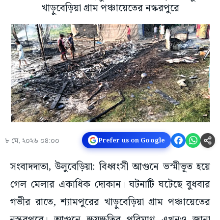
খাড়ুবেড়িয়া গ্রাম পঞ্চায়েতের নস্করপুরে
৮ মে, ২০২৬ ০৪:০০
Prefer us on Google
সংবাদদাতা, উলুবেড়িয়া: বিধ্বংসী আগুনে ভস্মীভূত হয়ে
গেল মেলার একাধিক দোকান। ঘটনাটি ঘটেছে বুধবার
গভীর রাতে, শ্যামপুরের খাড়ুবেড়িয়া গ্রাম পঞ্চায়েতের