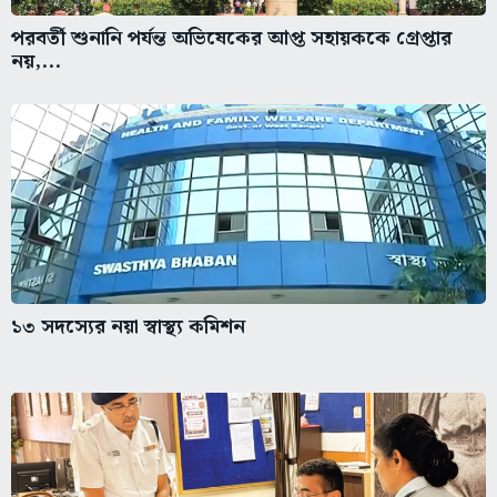
পরবর্তী শুনানি পর্যন্ত অভিষেকের আপ্ত সহায়ককে গ্রেপ্তার
নয়,...
১৩ সদস্যের নয়া স্বাস্থ্য কমিশন