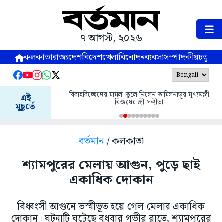
৭ আগস্ট, ২০২৬
কলকাতা
রাজ্য
দেশ
বিদেশ
খেলা
বিনোদন
ব্যবসা
সম্পাদকীয়
চতুষ্পর্ণ
বিবাহবিচ্ছেদের মামলা তুলে নিলেন তামিলনাড়ুর মুখ্যমন্ত্রী
এই
বিজয়ের স্ত্রী সঙ্গীতা
মুহূর্তে
বর্তমান
/ কলকাতা
শ্যামপুরের মেলায় আগুন, পুড়ে ছাই
একাধিক দোকান
বিধ্বংসী আগুনে ভস্মীভূত হয়ে গেল মেলার একাধিক
দোকান। ঘটনাটি ঘটেছে বুধবার গভীর রাতে, শ্যামপুরের