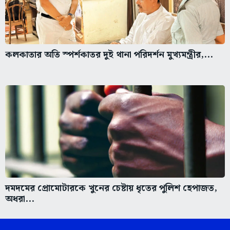
কলকাতার অতি স্পর্শকাতর দুই থানা পরিদর্শন মুখ্যমন্ত্রীর,...
দমদমের প্রোমোটারকে খুনের চেষ্টায় ধৃতের পুলিশ হেপাজত,
অধরা...