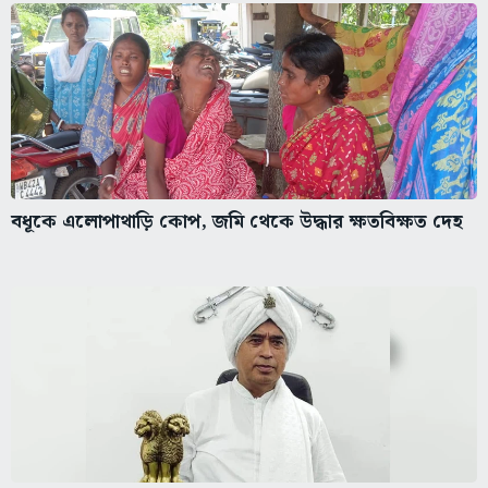
বধূকে এলোপাথাড়ি কোপ, জমি থেকে উদ্ধার ক্ষতবিক্ষত দেহ