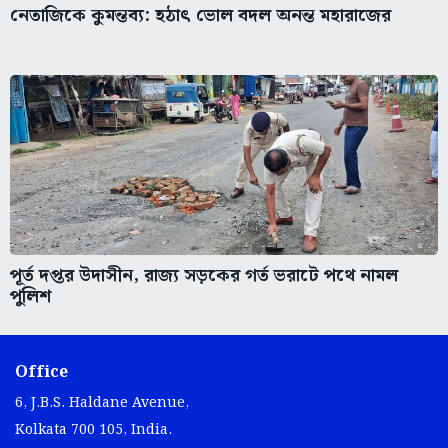
নেতাজিকে কুমন্তব্য: হঠাৎ ভোল বদল অনন্ত মহারাজের
পূর্ত দপ্তর উদাসীন, রাজ্য সড়কের গর্ত ভরাটে পথে নামল
পুলিশ
Office
6, J.B.S. Haldane Avenue,
Kolkata 700 105, India.