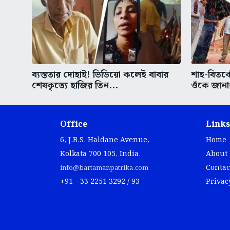
ব্যস্ততার দোহাই! ভিডিয়ো কলেই বাবার
শাহ-বিতর্ক
শেষকৃত্যে হাজির তিন...
ওঁকে জানা
Office
Links
6, J.B.S. Haldane Avenue,
Home
Kolkata 700 105, India.
About
Contac
info@bartamanpatrika.com
+91 - 33 2251 3292 / 93
Privac