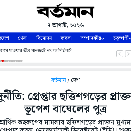
৭ আগস্ট, ২০২৬
িদেশ
খেলা
বিনোদন
ব্যবসা
সম্পাদকীয়
চতুষ্পর্ণী
 জল জমে যাওয়ায় তীব্র যানজটে নাকাল দিল্লিবাসী
বর্তমান
/ দেশ
নীতি: গ্রেপ্তার ছত্তিশগড়ের প্রাক্তন 
ভূপেশ বাঘেলের পুত্র
আর্থিক তছরুপের মামলায় ছত্তিশগড়ের প্রাক্তন মুখ্যমন
্রেপ্তার করল এনফোর্সমেন্ট ডিরেক্টরেট (ইডি)। শুক