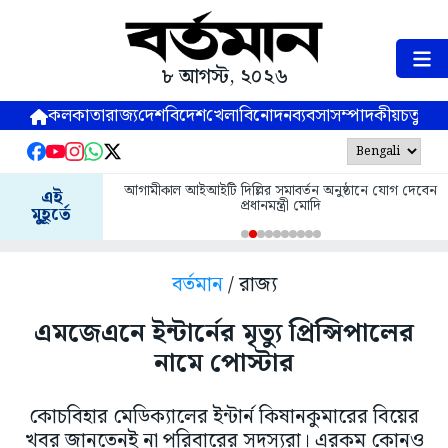
৮ আগস্ট, ২০২৬
কলকাতা
রাজ্য
দেশ
বিদেশ
খেলা
বিনোদন
ব্যবসা
সম্পাদকীয়
চতুষ্পর্ণ
আগামীকাল আইআইটি দিল্লির সমাবর্তন অনুষ্ঠানে যোগ দেবেন
এই
প্রধানমন্ত্রী মোদি
মুহূর্তে
বর্তমান
/ রাজ্য
এমজেএনে ইন্টার্নের মৃত্যু প্রিন্সিপালের
নামে পোস্টার
কোচবিহার মেডিক্যালের ইন্টার্ন কিষানকুমারের বিয়ের
খবর জানতেনই না পরিবারের সদস্যরা। এরকম কোনও