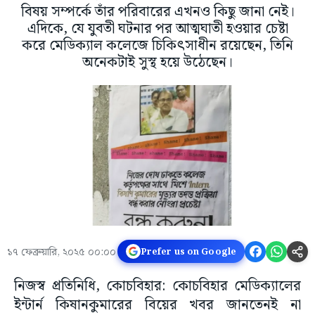
বিষয় সম্পর্কে তাঁর পরিবারের এখনও কিছু জানা নেই।
এদিকে, যে যুবতী ঘটনার পর আত্মঘাতী হওয়ার চেষ্টা
করে মেডিক্যাল কলেজে চিকিৎসাধীন রয়েছেন, তিনি
অনেকটাই সুস্থ হয়ে উঠেছেন।
১৭ ফেব্রুয়ারি, ২০২৫ ০০:০০
Prefer us on Google
নিজস্ব প্রতিনিধি, কোচবিহার: কোচবিহার মেডিক্যালের
ইন্টার্ন কিষানকুমারের বিয়ের খবর জানতেনই না