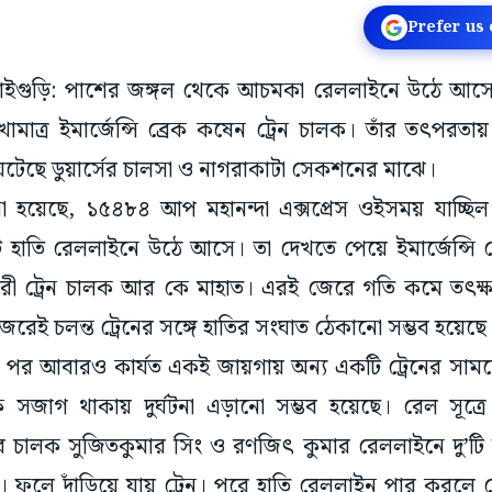
Prefer us
জলপাইগুড়ি: পাশের জঙ্গল থেকে আচমকা রেললাইনে উঠে আস
মাত্র ইমার্জেন্সি ব্রেক কষেন ট্রেন চালক। তাঁর তৎপরতায়
 ঘটেছে ডুয়ার্সের চালসা ও নাগরাকাটা সেকশনের মাঝে।
 হয়েছে, ১৫৪৮৪ আপ মহানন্দা এক্সপ্রেস ওইসময় যাচ্ছি
াতি রেললাইনে উঠে আসে। তা দেখতে পেয়ে ইমার্জেন্সি ব্
ী ট্রেন চালক আর কে মাহাত। এরই জেরে গতি কমে তৎক্ষণা
রেই চলন্ত ট্রেনের সঙ্গে হাতির সংঘাত ঠেকানো সম্ভব হয়েছে
ক পর আবারও কার্যত একই জায়গায় অন্য একটি ট্রেনের সামন
ালক সজাগ থাকায় দুর্ঘটনা এড়ানো সম্ভব হয়েছে। রেল সূ
েসের চালক সুজিতকুমার সিং ও রণজিৎ কুমার রেললাইনে দু’ট
েন। ফলে দাঁড়িয়ে যায় ট্রেন। পরে হাতি রেললাইন পার করলে ফ