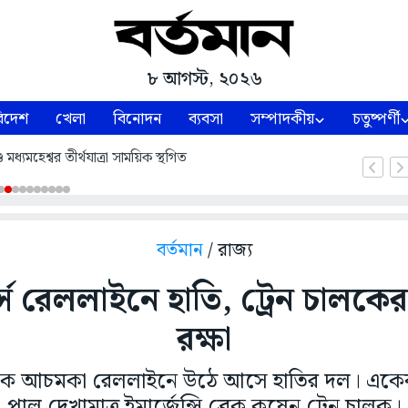
৮ আগস্ট, ২০২৬
িদেশ
খেলা
বিনোদন
ব্যবসা
সম্পাদকীয়
চতুষ্পর্ণী
ধ্যমহেশ্বর তীর্থযাত্রা সাময়িক স্থগিত
বর্তমান
/ রাজ্য
্সে রেললাইনে হাতি, ট্রেন চালক
রক্ষা
কে আচমকা রেললাইনে উঠে আসে হাতির দল। একেব
পাল দেখামাত্র ইমার্জেন্সি ব্রেক কষেন ট্রেন চালক।