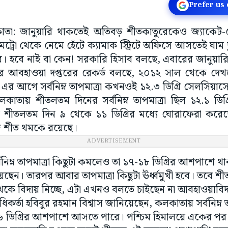
Prefer us
কলকাতা: জানুয়ারি থাকতেই অতিবড় শীতকাতুরেকেও জ্যাকেট-
মেট্রো থেকে নেমে হেঁটে ক্যামাক স্ট্রিটে অফিসে আসতেই ঘাম ছ
ার্যের। হবে নাই বা কেন! সরকারি হিসাব বলছে, এবারের জানুয়
ুর আবহাওয়া দপ্তরের রেকর্ড বলছে, ২০১২ সাল থেকে দ
 এর আগে সর্বনিম্ন তাপমাত্রা কখনওই ১২.৩ ডিগ্রি সেলসিয়া
কাতায় শীতলতম দিনের সর্বনিম্ন তাপমাত্রা ছিল ১২.১ ডি
 শীতলতম দিন ৯ থেকে ১১ ডিগ্রির মধ্যে ঘোরাফেরা করেছে
গে শীত থমকে রয়েছে।
ADVERTISEMENT
িম্ন তাপমাত্রা কিছুটা কমলেও তা ১৭-১৮ ডিগ্রির আশপাশে থ
েন। তারপর আবার তাপমাত্রা কিছুটা ঊর্ধ্বমুখী হবে। তবে শ
কে বিদায় নিচ্ছে, এটা এখনও বলতে চাইছেন না আবহাওয়াবি
্তা হবিবুর রহমান বিশ্বাস জানিয়েছেন, কলকাতায় সর্বনিম্ন তা
 ডিগ্রির আশপাশে আসতে পারে। পশ্চিম হিমালয়ে একের পর এ