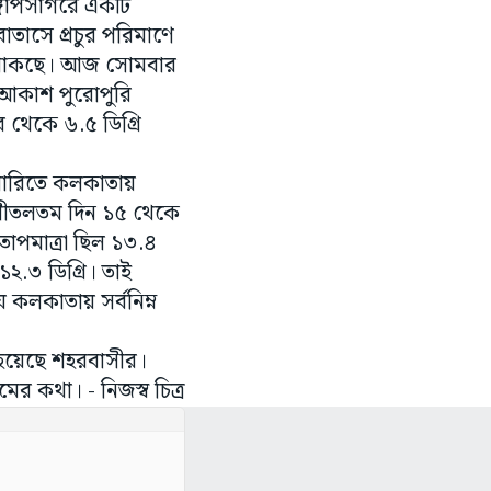
্গোপসাগরে একটি
বাতাসে প্রচুর পরিমাণে
 থাকছে। আজ সোমবার
আকাশ পুরোপুরি
র থেকে ৬.৫ ডিগ্রি
য়ারিতে কলকাতায়
, শীতলতম দিন ১৫ থেকে
তাপমাত্রা ছিল ১৩.৪
১২.৩ ডিগ্রি। তাই
 কলকাতায় সর্বনিম্ন
ি হয়েছে শহরবাসীর।
ের কথা। - নিজস্ব চিত্র