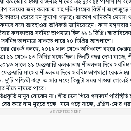
ওয়া কমজোরি হওয়ার জন্যই শীতের এই দুরবস্থা! পাশাপাশি বঙ
চ্চচাপ বলয়ের জন্য কলকাতা সহ দক্ষিণবঙ্গের বিস্তীর্ণ অংশজুড়ে 
 এই কারণে ভোরে ঘন কুয়াশা পড়ছে। আকাশ খানিকটা মেঘলা
 কমবে বলে আবহাওয়া অধিকর্তা জানিয়েছেন। কাল মঙ্গলবার 
বার কলকাতায় সর্বনিম্ন তাপমাত্রা ছিল ২২.১ ডিগ্রি। স্বাভাবিকে
বনিম্ন তাপমাত্রা থাকতে পারে ২০ ডিগ্রির আশপাশে।
তরের রেকর্ড বলছে, ২০১২ সাল থেকে অধিকাংশ বছরে ফেব্রু
রা ১১ থেকে ১৩ ডিগ্রির মধ্যে ছিল। তিনটি বছর দেখা যাচ্ছে
। ২০১৩ সালে ১১ ফেব্রুয়ারি কলকাতায় শীতলতম দিনে সর্বনিম্ন 
েব্রুয়ারি মাসের শীতলতম দিনে সর্বনিম্ন তাপমাত্রা রেকর্ড হয় 
দু’টি পশ্চিমী ঝঞ্ঝা আসার মধ্যে কিছুটা সময় পাওয়া গেলেই য
া তার নীচে নামতে পারে।
তিপ্রকৃতি মানুষ বোঝেন না। শীত চলে গিয়ে গলদঘর্ম পরিস্থিত
ল বের করে ঘাম মুছতে হচ্ছে। মনে পড়ে যাচ্ছে, এপ্রিল-মে’র গরম
ADVERTISEMENT