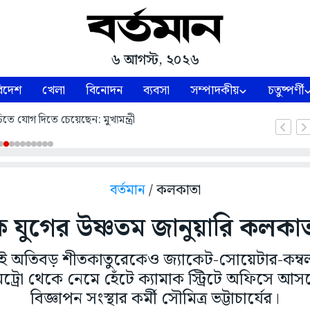
৬ আগস্ট, ২০২৬
িদেশ
খেলা
বিনোদন
ব্যবসা
সম্পাদকীয়
চতুষ্পর্ণী
িতে যোগ দিতে চেয়েছেন: মুখ্যমন্ত্রী
বর্তমান
/ কলকাতা
 যুগের উষ্ণতম জানুয়ারি কলকা
েই অতিবড় শীতকাতুরেকেও জ্যাকেট-সোয়েটার-কম্ব
মেট্রো থেকে নেমে হেঁটে ক্যামাক স্ট্রিটে অফিসে আ
বিজ্ঞাপন সংস্থার কর্মী সৌমিত্র ভট্টাচার্যের।