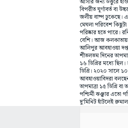
আসার জন্য উত্তুরে হা
বিপরীত ঘূর্ণাবর্ত বা উ
জলীয় বাষ্প ঢুকেছে।
মেঘলা পরিবেশ কিছুটা
পরিষ্কার হতে পারে। রবি
বেশি। আজ কলকাতায় সর্
আলিপুর আবহাওয়া দপ্
শীতলতম দিনের তাপমাত্
১৬ ডিগ্রির মধ্যে ছিল
ডিগ্রি। ২০২০ সালে ১০ ফ
আবহাওয়াবিদরা বলছেন, 
তাপমাত্রা ১৫ ডিগ্রি ব
পশ্চিমী ঝঞ্ঝার এতো গ
দু’মিনিট হাঁটলেই রুমা