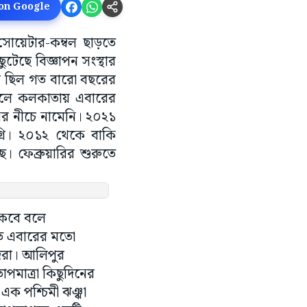
 on Google
সোয়েটার-কম্বল ছাড়তে
ুটেছে বিজ্ঞাপন সংস্থার
ারি ছিল গত বারো বছরের
েখলে কলকাতায় এবারের
সের নীচে নামেনি। ২০২১
গ্রি। ২০১২ থেকে বাকি
। ফেব্রুয়ারির শুরুতে
াকবে বলে
ীত এবারের মতো
দরা। আলিপুর
পমাত্রা কিছুদিনের
ক পশ্চিমী ঝঞ্ঝা