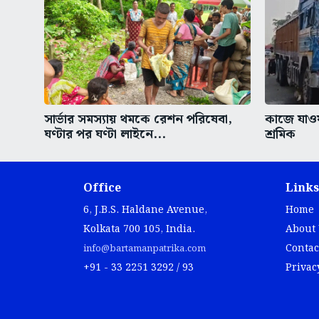
সার্ভার সমস্যায় থমকে রেশন পরিষেবা,
কাজে যাওয়া
ঘণ্টার পর ঘণ্টা লাইনে...
শ্রমিক
Office
Links
6, J.B.S. Haldane Avenue,
Home
Kolkata 700 105, India.
About
Contac
info@bartamanpatrika.com
+91 - 33 2251 3292 / 93
Privac