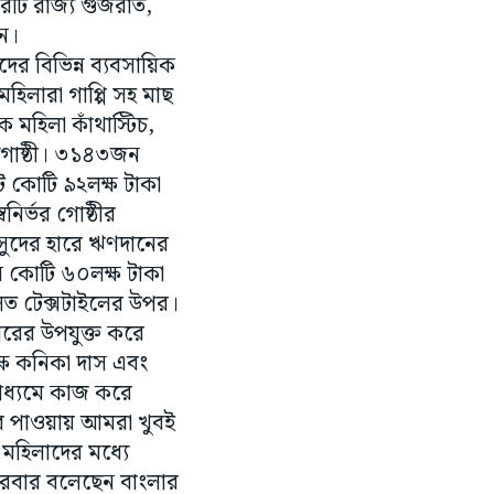
ারটি রাজ্য গুজরাত,
েন।
ের বিভিন্ন ব্যবসায়িক
হিলারা গাপ্পি সহ মাছ
মহিলা কাঁথাস্টিচ,
র গোষ্ঠী। ৩১৪৩জন
আট কোটি ৯২লক্ষ টাকা
ির্ভর গোষ্ঠীর
সুদের হারে ঋণদানের
িন কোটি ৬০লক্ষ টাকা
ূলত টেক্সটাইলের উপর।
হারের উপযুক্ত করে
্ষ কনিকা দাস এবং
মাধ্যমে কাজ করে
কার পাওয়ায় আমরা খুবই
 মহিলাদের মধ্যে
বারবার বলেছেন বাংলার