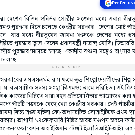
Prefer us
রা দেশের বিভিন্ন স্বনির্ভর গোষ্ঠীর সঙ্ঘের মধ্যে এবার বী
এমও পুরস্কার দিতে চলেছে কেন্দ্রীয় সরকার। দেশের মোট পাঁচ
হবে। যার মধ্যে বীরভূমের জামনা সঙ্ঘকে দেশের মধ্যে প্রথ
্লিতে পুরস্কার তুলে দেবেন প্রধানমন্ত্রী নরেন্দ্র মোদি। ডিআর
দ্রীয় পুরস্কার আসতে চলছে। কেন্দ্রীয় বঞ্চনা সত্ত্বেও বাংলা
ে চলেছে।
ADVERTISEMENT
য় সরকারের এমএসএমই-র মাধ্যমে ক্ষুদ্র শিল্পোদ্যোগীদের শিল্প
রে। যা ব্যবসায়িক সদস্য সংস্থা(বিএমও) নামে পরিচিত। এই বিএ
সার্বিক কাজের নিরিখে সারা বছর প্রতিযোগিতার আয়োজন করা 
 মধ্যে পাঁচটি সঙ্ঘকে বেছে নেয় কেন্দ্রীয় সরকার। সেই পাঁচটির
জামনা নিত্য সঙ্ঘ মহিলা কো-অপারেটিভ সোসাইটিকে প্রথম স্থ
 সরকার। আগামী ১৪ফেব্রুয়ারি দিল্লির ভারত মণ্ডপম ভবনে 
) এবং কনফেডারেশন অব ইন্ডিয়ান টেক্সটাইল(সিআইটিআই)-এর