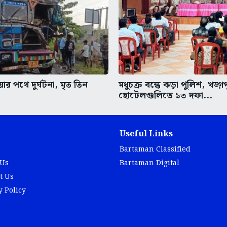
র পথে দুর্ঘটনা, মৃত তিন
মধুচক্র বন্ধে কড়া পুলিশ, খড়্গ
হোটেলগুলিতে ১৩ দফা...
Useful Links
Bartaman Classified
 Us
Bartaman Digital
t Us
y Policy