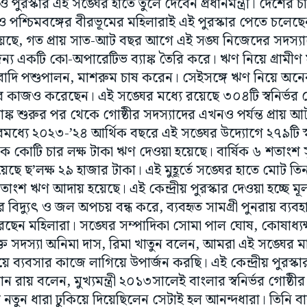
রস্কার এই সঙ্ঘের হাতে তুলে দেবেন প্রধানমন্ত্রী। দেশের চ
দেশ ও পশ্চিমবঙ্গের বীরভূমের মহিলারাই এই পুরস্কার পেতে চলেছ
গিয়েছে, গত প্রায় সাত-আট বছর আগে এই সঙ্ঘ নিজেদের সদস্যাদ
য একটি কো-অপারেটিভ ব্যাঙ্ক তৈরি করে। ঋণ নিয়ে গ্রামীণ ম
গবাদি পশুপালন, মাশরুম চাষ করেন। সেইসঙ্গে ঋণ নিয়ে অনেক 
য়ের কাজও করেছেন। এই সঙ্ঘের মধ্যে রয়েছে ৩০৪টি স্বনির্ভ
াঙ্ক শুরুর পর থেকে গোষ্ঠীর সদস্যাদের এখনও পর্যন্ত প্রায় 
ধ্যে ২০২৩-’২৪ আর্থিক বছরে এই সঙ্ঘের উদ্যোগে ২৭৯টি স্বন
কোটি চার লক্ষ টাকা ঋণ দেওয়া হয়েছে। বার্ষিক ৬ শতাংশ 
েছে ছ’লক্ষ ২৯ হাজার টাকা। এই মুহূর্তে সঙ্ঘের হাতে মোট ত
ংশ ঋণ আদায় হয়েছে। এই কেন্দ্রীয় পুরস্কার দেওয়া হচ্ছে ম
 বিদ্যুৎ ও জল অপচয় বন্ধ করে, ব্যবহৃত সামগ্রী পুনরায় ব্যব
রছেন মহিলারা। সঙ্ঘের সম্পাদিকা সোমা পাল ঘোষ, কোষাধ্যক
যুক্ত সদস্যা অনিমা দাস, রিমা খাতুন বলেন, আমরা এই সঙ্ঘের 
িয়ে ব্যবসার কাজে লাগিয়ে উপার্জন করছি। এই কেন্দ্রীয় পুরস্
রায় বলেন, মুখ্যমন্ত্রী ২০১৩সালেই বাংলার স্বনির্ভর গোষ্ঠীর
ে নতুন ধারা ঢুকিয়ে দিয়েছিলেন সেটাই হল আনন্দধারা। তিনি 