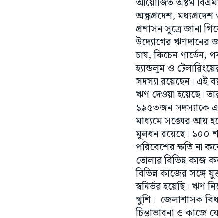
আয়োজিত অষ্টম বিএমও পু
অন্ধ্রপ্রদেশ, মধ্যপ্র
প্রশাসন সূত্রে জানা 
উদ্যোগের ঋণদানের জন্
চাষ, কিচেন গার্ডেন, 
হ্যান্ডলুম ও টেলারিং
সদস্যা রয়েছেন। এই ব্য
ঋণ দেওয়া হয়েছে। তারম
১৯৫৩জন সদস্যাকে এক 
মাধ্যমে সঙ্ঘের আয় হয়
মূলধন রয়েছে। ১০০ শতা
পরিবেশের ক্ষতি না করে
তোলার বিভিন্ন কাজ ক
বিভিন্ন কাজের সঙ্গে 
স্বনির্ভর হয়েছি। ঋণ ন
খুশি। জেলাশাসক বিধান 
চিন্তাভাবনা ও কাজে য