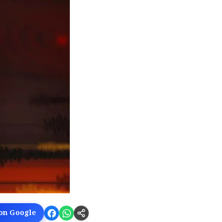
 on Google