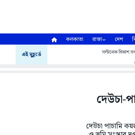
কলকাতা
রাজ্য
দেশ
ব
সল্টলেক বিকাশ ভব
এই মুহূর্তে
দেউচা-পা
দেউচা পাচামি কয়
ও ভূমি সংস্কার দ