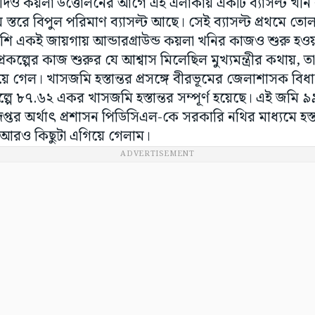
যদিও কয়লা উত্তোলনের আগে এই এলাকায় একটি ব্যাসল্ট খনি
 স্তরে বিপুল পরিমাণ ব্যাসল্ট আছে। সেই ব্যাসল্ট প্রথমে ত
ি একই জায়গায় আন্ডারগ্রাউন্ড কয়লা খনির কাজও শুরু হওয়া
কল্পের কাজ শুরুর যে আশ্বাস মিলেছিল মুখ্যমন্ত্রীর কথায়, তা 
ে গেল। খাসজমি হস্তান্তর প্রসঙ্গে বীরভূমের জেলাশাসক বি
কল্পে ৮৭.৬২ একর খাসজমি হস্তান্তর সম্পূর্ণ হয়েছে। এই জমি
দপ্তর অর্থাৎ প্রশাসন পিডিসিএল-কে সরকারি নথির মাধ্যমে হস্
ে আরও কিছুটা এগিয়ে গেলাম।
ADVERTISEMENT