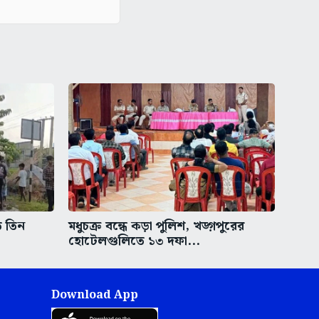
ত তিন
মধুচক্র বন্ধে কড়া পুলিশ, খড়্গপুরের
হোটেলগুলিতে ১৩ দফা...
Download App