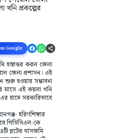
 খনি প্রকল্পের
 on Google
মি হস্তান্তর করল জেলা
েরোল জেলা প্রশাসন। এই
 শুরু হওয়ার সম্ভাবনা
ারি মাসে এই কয়লা খনি
-এর হাতে সরকারিভাবে
ানগঞ্জ- হরিণশিঙ্গার
েবে পিডিসিএল-কে
১৪টি প্লটের খাসজমি