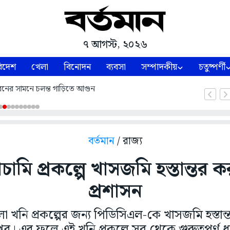
৭ আগস্ট, ২০২৬
িদেশ
খেলা
বিনোদন
ব্যবসা
সম্পাদকীয়
চতুষ্পর্ণী
নের সামনে চলন্ত গাড়িতে আগুন
বর্তমান
/ রাজ্য
চামি প্রকল্পে খাসজমি হস্তান্তর
প্রশাসন
লা খনি প্রকল্পের জন্য পিডিসিএল-কে খাসজমি হস্তান
প্তর। এর ফলে এই খনি প্রকল্পে সব থেকে গুরুত্বপূর