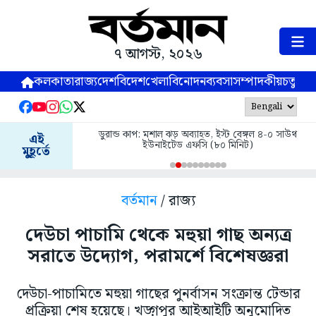
৭ আগস্ট, ২০২৬
কলকাতা
রাজ্য
দেশ
বিদেশ
খেলা
বিনোদন
ব্যবসা
সম্পাদকীয়
চতুষ্পর্ণ
ডুরান্ড কাপ: মশাল ঝড় অব্যাহত, ইস্ট বেঙ্গল ৪-০ সাউথ
এই
ইউনাইটেড এফসি (৮০ মিনিট)
মুহূর্তে
বর্তমান
/ রাজ্য
দেউচা পাচামি থেকে মহুয়া গাছ অন্যত্র
সরাতে উদ্যোগ, পরামর্শে বিশেষজ্ঞরা
দেউচা-পাচামিতে মহুয়া গাছের পুনর্বাসন সংক্রান্ত টেন্ডার
প্রক্রিয়া শেষ হয়েছে। খড়্গপুর আইআইটি অনুমোদিত