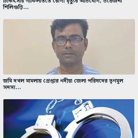
চিকিৎসায় গাফিলতিতে রোগী মৃত্যুর অভিযোগ, উত্তেজনা
শিলিগুড়ি...
জমি দখল মামলায় গ্রেপ্তার নদীয়া জেলা পরিষদের তৃণমূল
সদস্য...