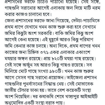
প্রশাসনের তরফে চিঠিও পাঠানো হয়েছে। সেই সঙ্গে,
গাছগুলি সরানোর আগেই এলাকায় জল দিয়ে মাটি নরম
করার কাজও চালানো হবে।
জেলা প্রশাসনের তরফে জানা গিয়েছে, দেউচা-পাচামিতে
প্রথম ধাপে যেখানে খনন কাজ শুরু করা হবে সেখানে
জমির কিছুটা অংশ সরকারি। বাকি জমির কিছু অংশ
আগেই কেনা হয়েছে। এই মূহূর্তে আরও কিছু পরিমাণ
জমি কেনার কাজ চলছে। অন্য দিকে, প্রথম ধাপের খনন
কাজের জন্য চিহ্নিত ৩৭১ একর এলাকার একাংশে
মহুয়ার জঙ্গল রয়েছে। প্রায় ৮২০টি মহুয়া গাছ রয়েছে।
সেই সঙ্গে অর্জুন সহ আরও কিছু গাছও রয়েছে। সব
মিলিয়ে মোট গাছে সংখ্যা ৯৮০টি। খনন কাজ শুরুর
আগে সেসব গাছ সরানো প্রয়োজন। তাইজেলা প্রশাসন
গাছগুলির পুনর্বাসনের সিদ্ধান্ত নেয়। সেই মোতাবেক
জাতীয় টেন্ডার ডাকা হয়। তাতে বেশ কয়েকটি সংস্থা
অংশ নিয়েছিল। দর কষাকষি শেষে খড়্গপুর আ‌ইআইটি
অনুমোদিত একটি সংস্থা বরাত পায়।