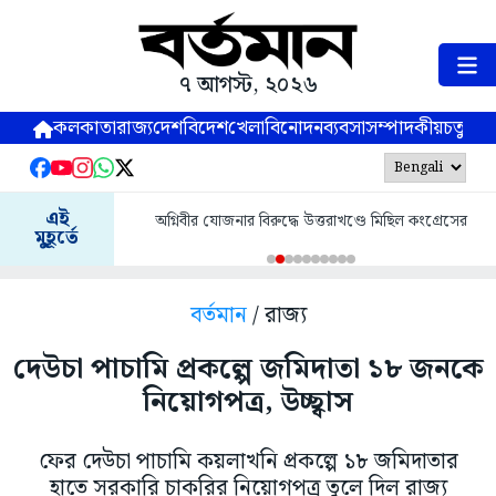
৭ আগস্ট, ২০২৬
কলকাতা
রাজ্য
দেশ
বিদেশ
খেলা
বিনোদন
ব্যবসা
সম্পাদকীয়
চতুষ্পর্ণ
এই
অগ্নিবীর যোজনার বিরুদ্ধে উত্তরাখণ্ডে মিছিল কংগ্রেসের
মুহূর্তে
বর্তমান
/ রাজ্য
দেউচা পাচামি প্রকল্পে জমিদাতা ১৮ জনকে
নিয়োগপত্র, উচ্ছ্বাস
ফের দেউচা পাচামি কয়লাখনি প্রকল্পে ১৮ জমিদাতার
হাতে সরকারি চাকরির নিয়োগপত্র তুলে দিল রাজ্য