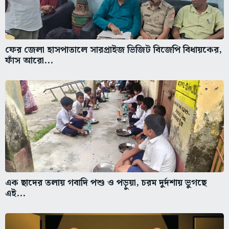
ফের জেলা হাসপাতালে সারপ্রাইজ ভিজিট বিজেপি বিধায়কের,
ফাঁস আরো...
এক ছাদের তলায় গবাদি পশু ও পড়ুয়া, চরম দুর্দশায় ভুগছে
এই...