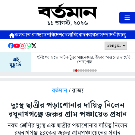
১১ আগস্ট, ২০২৬
কলকাতা
রাজ্য
দেশ
বিদেশ
খেলা
বিনোদন
ব্যবসা
সম্পাদকীয়
চতুষ্পর্ণ
পুলিশের হাতে আটক টুলুর ম্যানেজার, উদ্ধার ‘মণ্ডলের ডায়েরি’,
এই
শোরগোল
মুহূর্তে
বর্তমান
/ রাজ্য
দুঃস্থ ছাত্রীর পড়াশোনার দায়িত্ব নিলেন
রঘুনাথগঞ্জে জরুর গ্রাম পঞ্চায়েত প্রধান
নবম শ্রেণির দুঃস্থ এক ছাত্রীর পড়াশোনার দায়িত্ব নিলেন
রঘুনাথগঞ্জ ১ব্লকের জরুর গ্রামপঞ্চায়েতের প্রধান