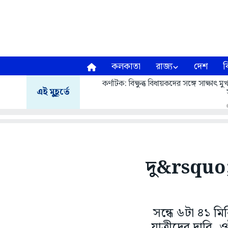
কলকাতা
রাজ্য
দেশ
ব
কর্ণাটক: বিক্ষুব্ধ বিধায়কদের সঙ্গে সাক্ষাৎ
এই মুহূর্তে
দু&rsquo;ট
সন্ধে ৬টা ৪১ মি
যাত্রীদের দাবি,