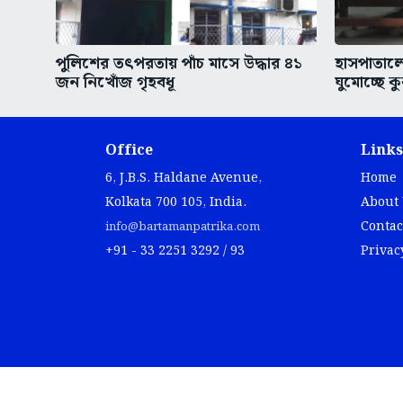
পুলিশের তৎপরতায় পাঁচ মাসে উদ্ধার ৪১
হাসপাতাল
জন নিখোঁজ গৃহবধূ
ঘুমোচ্ছে কু
Office
Links
6, J.B.S. Haldane Avenue,
Home
Kolkata 700 105, India.
About
Contac
info@bartamanpatrika.com
+91 - 33 2251 3292 / 93
Privac