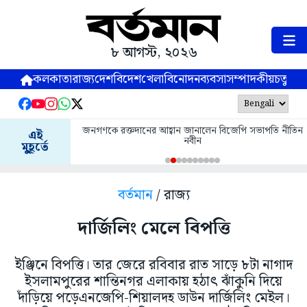
৮ আগস্ট, ২০২৬
কলকাতা
রাজ্য
দেশ
বিদেশ
খেলা
বিনোদন
ব্যবসা
সম্পাদকীয়
চতুষ্পর্ণ
জনগণকে রক্তদানের আহ্বান জানালেন বিজেপি সভাপতি নীতিন
এই
নবীন
মুহূর্তে
বর্তমান
/ রাজ্য
দার্জিলিং মেলে বিপত্তি
ইঞ্জিনে বিপত্তি। তার জেরে রবিবার রাত সাড়ে ৮টা নাগাদ
ইসলামপুরের শান্তিনগর এলাকায় হঠাৎ ঝাঁকুনি দিয়ে
দাঁড়িয়ে পড়েএনজেপি-শিয়ালদহ ডাউন দার্জিলিং মেইল।