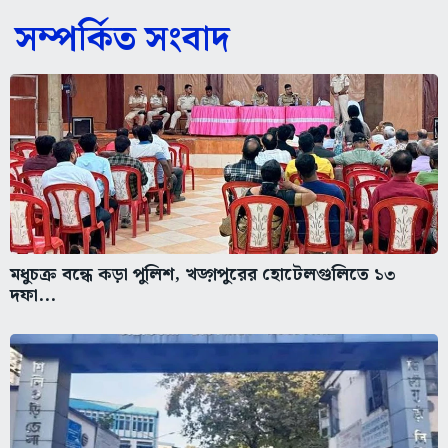
সম্পর্কিত সংবাদ
মধুচক্র বন্ধে কড়া পুলিশ, খড়্গপুরের হোটেলগুলিতে ১৩
দফা...