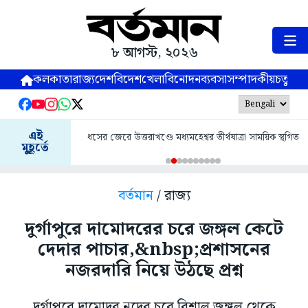
৮ আগস্ট, ২০২৬
কলকাতা
রাজ্য
দেশ
বিদেশ
খেলা
বিনোদন
ব্যবসা
সম্পাদকীয়
চতুষ্পর্ণ
এই
ধসের জেরে উত্তরাখণ্ডে মধ্যমহেশ্বর তীর্থযাত্রা সাময়িক স্থগিত
মুহূর্তে
বর্তমান
/ রাজ্য
দুর্গাপুরে দামোদরের চরে জঙ্গল কেটে
দেদার পাচার,&nbsp;প্রশাসনের
নজরদারি নিয়ে উঠছে প্রশ্ন
দুর্গাপুরে দামোদর নদের চরে বিশাল জঙ্গল থেকে