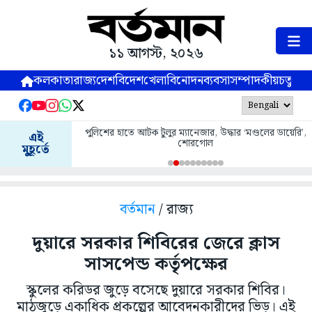
১১ আগস্ট, ২০২৬
কলকাতা
রাজ্য
দেশ
বিদেশ
খেলা
বিনোদন
ব্যবসা
সম্পাদকীয়
চতুষ্পর্ণ
পুলিশের হাতে আটক টুলুর ম্যানেজার, উদ্ধার ‘মণ্ডলের ডায়েরি’,
এই
শোরগোল
মুহূর্তে
বর্তমান
/ রাজ্য
দুয়ারে সরকার শিবিরের জেরে ক্লাস
সাসপেন্ড কর্তৃপক্ষের
স্কুলের করিডর জুড়ে বসেছে দুয়ারে সরকার শিবির।
মাঠজুড়ে একাধিক প্রকল্পের আবেদনকারীদের ভিড়। এই