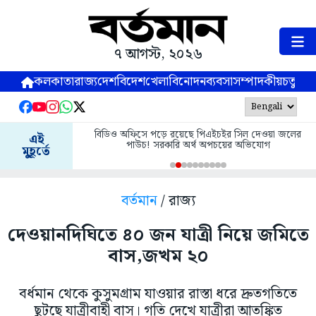
৭ আগস্ট, ২০২৬
কলকাতা
রাজ্য
দেশ
বিদেশ
খেলা
বিনোদন
ব্যবসা
সম্পাদকীয়
চতুষ্পর্ণ
বিডিও অফিসে পড়ে রয়েছে পিএইচইর সিল দেওয়া জলের
এই
পাউচ! সরকারি অর্থ অপচয়ের অভিযোগ
মুহূর্তে
বর্তমান
/ রাজ্য
দেওয়ানদিঘিতে ৪০ জন যাত্রী নিয়ে জমিতে
বাস,জখম ২০
বর্ধমান থেকে কুসুমগ্রাম যাওয়ার রাস্তা ধরে দ্রুতগতিতে
ছুটছে যাত্রীবাহী বাস। গতি দেখে যাত্রীরা আতঙ্কিত