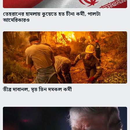
তেহরানের হামলায় কুয়েতে হত চীনা কর্মী, পালটা
আমেরিকারও
তীব্র দাবানল, মৃত তিন দমকল কর্মী