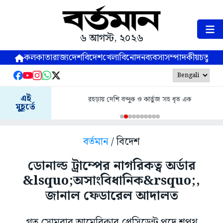
৬ আগস্ট, ২০২৬
কলকাতা
রাজ্য
দেশ
বিদেশ
খেলা
বিনোদন
ব্যবসা
সম্পাদকীয়
চতুষ্পর্ণ
এই
রহড়ায় দেশি বন্দুক ও কার্তুজ সহ ধৃত এক
মুহূর্তে
বর্তমান
/ বিদেশ
ডোনাল্ড ট্রাম্পের নাগরিকত্ব অর্ডার
&lsquo;অসাংবিধানিক&rsquo;,
জানাল ফেডারেল আদালত
গত সোমবার আমেরিকার প্রেসিডেন্ট পদে শপথ