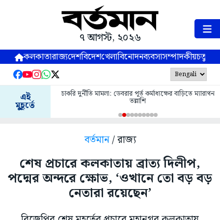
৭ আগস্ট, ২০২৬
কলকাতা
রাজ্য
দেশ
বিদেশ
খেলা
বিনোদন
ব্যবসা
সম্পাদকীয়
চতুষ্পর্ণ
চাকরি দুর্নীতি মামলা: ডেবরার পূর্ত কর্মাধ্যক্ষের বাড়িতে ম্যারাথন
এই
তল্লাশি
মুহূর্তে
বর্তমান
/ রাজ্য
শেষ প্রচারে কলকাতায় ব্রাত্য দিলীপ,
পদ্মের অন্দরে ক্ষোভ, ‘ওখানে তো বড় বড়
নেতারা রয়েছেন’
বিজেপির শেষ মুহূর্তের প্রচারে মহানগর কলকাতায়