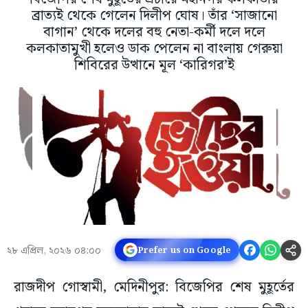
ব্রাত্যই থেকে গেলেন দিলীপ ঘোষ। তাঁর ‘সাজানো
বাগান’ থেকে দলের বহু নেতা-কর্মী দলে দলে
কলকাতামুখী হলেও ডাক পেলেন না বাংলায় গেরুয়া
শিবিরের উত্থানে মূল ‘কারিগর’ই
২৮ এপ্রিল, ২০২৬ ০৪:০০
Prefer us on Google
রাজদীপ গোস্বামী, মেদিনীপুর: বিজেপির শেষ মুহূর্তের