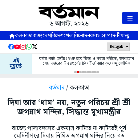
৬ আগস্ট, ২০২৬
কলকাতা
রাজ্য
দেশ
বিদেশ
খেলা
বিনোদন
ব্যবসা
সম্পাদকীয়
চতুষ্পর্ণ
বর্ষার পরই ড্রেজিং শুরু হবে তিস্তা ও করলা নদীতে, জানালেন
এই
সেচ দপ্তরের উত্তরপূর্বের চিফ ইঞ্জিনিয়ার কৃষ্ণেন্দু ভৌমিক
মুহূর্তে
বর্তমান
/ কলকাতা
দিঘা আর ‘ধাম’ নয়, নতুন পরিচয় শ্রী শ্রী
জগন্নাথ মন্দির, সিদ্ধান্ত মুখ্যমন্ত্রীর
রাজ্যে পালাবদলের একমাস কাটতে না কাটতেই পূর্ব
মেদিনীপুরে দিঘায় নির্মিত জগন্নাথ মন্দির নিয়ে বড়