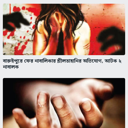
বারুইপুরে ফের নাবালিকার শ্লীলতাহানির অভিযোগ, আটক ২
নাবালক