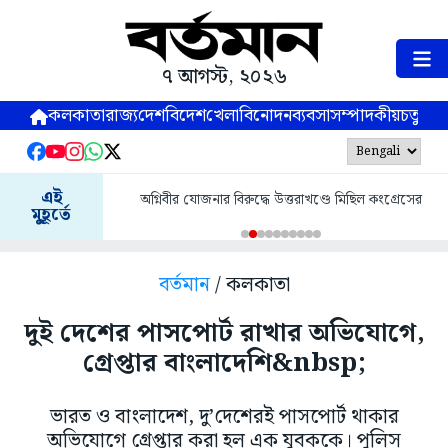
৭ আগস্ট, ২০২৬
কলকাতা
রাজ্য
দেশ
বিদেশ
খেলা
বিনোদন
ব্যবসা
সম্পাদকীয়
চতুষ্পর্ণ
এই
অগ্নিবীর যোজনার বিরুদ্ধে উত্তরাখণ্ডে মিছিল কংগ্রেসের
মুহূর্তে
বর্তমান
/ কলকাতা
দুই দেশের পাসপোর্ট রাখার অভিযোগে,
গ্রেপ্তার বাংলাদেশি&nbsp;
ভারত ও বাংলাদেশ, দু’দেশেরই পাসপোর্ট থাকার
অভিযোগে গ্রেপ্তার করা হল এক যুবককে। পুলিস