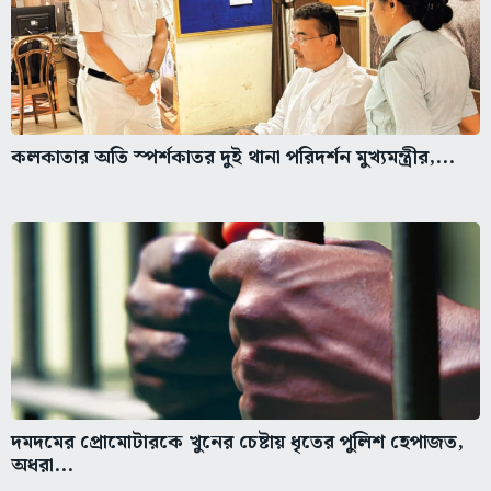
কলকাতার অতি স্পর্শকাতর দুই থানা পরিদর্শন মুখ্যমন্ত্রীর,...
দমদমের প্রোমোটারকে খুনের চেষ্টায় ধৃতের পুলিশ হেপাজত,
অধরা...