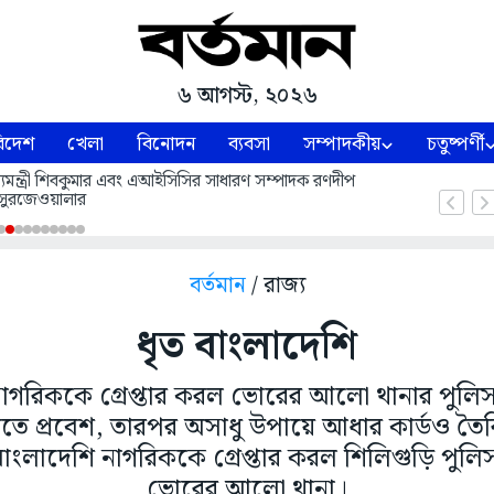
৬ আগস্ট, ২০২৬
িদেশ
খেলা
বিনোদন
ব্যবসা
সম্পাদকীয়
চতুষ্পর্ণী
 মুখ্যমন্ত্রী শিবকুমার এবং এআইসিসির সাধারণ সম্পাদক রণদীপ
সুরজেওয়ালার
বর্তমান
/ রাজ্য
ধৃত বাংলাদেশি
াগরিককে গ্রেপ্তার করল ভোরের আলো থানার পুলি
ে প্রবেশ, তারপর অসাধু উপায়ে আধার কার্ডও তৈ
ংলাদেশি নাগরিককে গ্রেপ্তার করল শিলিগুড়ি পুল
ভোরের আলো থানা।