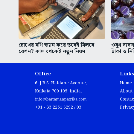
চোখের মণি স্ক্যান করে তবেই মিলবে
ওষুধ ব্যবস
রেশন? কাল থেকেই নতুন নিয়ম
টাকা ও নিষ
Office
Links
6, J.B.S. Haldane Avenue,
Home
Kolkata 700 105, India.
About
Contac
info@bartamanpatrika.com
+91 - 33 2251 3292 / 93
Privac