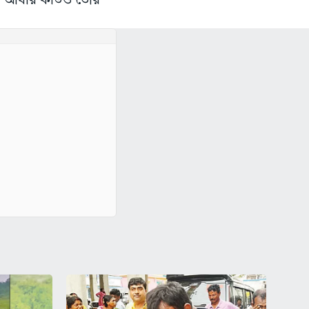
ে আধার কার্ডও তৈরি