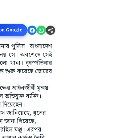
 on Google
নার পুলিস। বাংলাদেশ
 নেয় সে। অবশেষে সেই
ো থানা। বৃহস্পতিবার
দন্ত শুরু করেছে ভোরের
ের আইনজীবী মৃন্ময়
অভিযুক্ত ব্যক্তি।
 দিয়েছেন।
ুলিস জানিয়েছে, ধৃতের
রে জানা গিয়েছে,
রেছিল মঞ্জু। এরপর