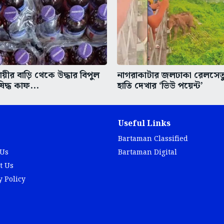
ায়ীর বাড়ি থেকে উদ্ধার বিপুল
নাগরাকাটার জলঢাকা রেলসেত
িদ্ধ কাফ...
হাতি দেখার ‘ভিউ পয়েন্ট’
Useful Links
Bartaman Classified
 Us
Bartaman Digital
t Us
y Policy