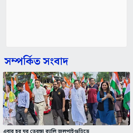
সম্পর্কিত সংবাদ
এবার হর ঘর তেরঙ্গা র‌্যালি জলপাইগুড়িতে