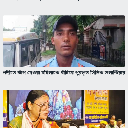
নদীতে ঝাঁপ দেওয়া মহিলাকে বাঁচিয়ে পুরস্কৃত সিভিক ভলান্টিয়ার